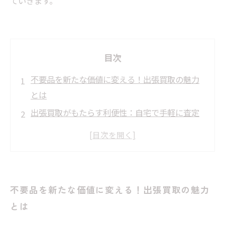
ていきます。
目次
不要品を新たな価値に変える！出張買取の魅力
とは
出張買取がもたらす利便性：自宅で手軽に査定
不要な家具や家電が現金に？出張買取のプロセ
スを解説
環境に優しい選択肢：出張買取で再利用を促進
する
不要品を新たな価値に変える！出張買取の魅力
あなたの眠っているアイテムが新たなオーナー
とは
の手に