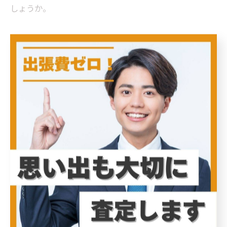
しょうか。
あなたの眠っているアイテムが新たなオーナー
の手に
出張買取は、自宅で手軽に不用な品物を査定し、現金化
できる便利なサービスです。専門の業者が自宅に訪問
し、家具や家電、衣類などを評価し、その場で買取の手
続きを行います。このプロセスは非常にスムーズで、移
動の手間が省けるため忙しい方にも最適です。また、出
張買取を利用することで、単なる不要品が新しいオーナ
ーの元で再利用される機会にもなります。捨てるのでは
なく、他の人に大切に使ってもらえることは、物を大切
にする文化を育む一助となります。さらに、リサイクル