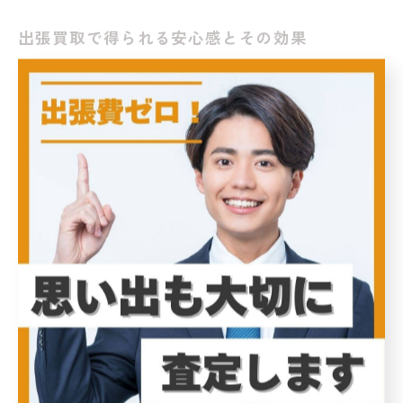
出張買取で得られる安心感とその効果
生前整理を進める際、不用品をどう処理するかは大きな
課題です。多くの方が、家の中にある物を整理すること
に対して精神的なストレスを抱えていることでしょう。
そこで活躍するのが出張買取サービスです。このサービ
スを利用することで、自宅にいながら専門のスタッフに
不要な物を査定・買取してもらうことができます。これ
により、物の処分にかかる手間や時間を大幅に削減でき
るだけでなく、安心して生前整理を進めることができま
す。 出張買取の大きな利点は、誰かにサポートしてもら
えるという精神的な安心感です。特に高齢者の方にとっ
ては、家の見回りや品物の整理が一人では難しいことも
あります。出張買取は、訪問するスタッフが親身になっ