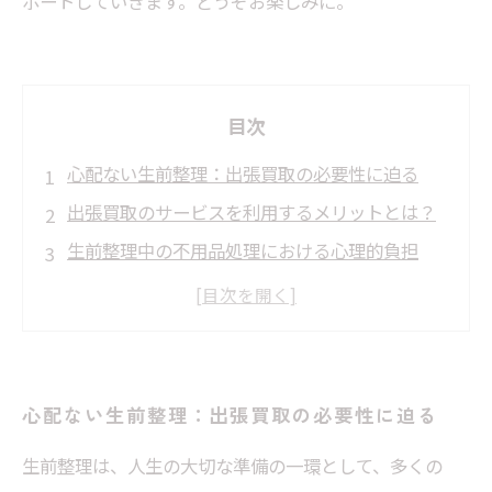
ポートしていきます。どうぞお楽しみに。
目次
心配ない生前整理：出張買取の必要性に迫る
出張買取のサービスを利用するメリットとは？
生前整理中の不用品処理における心理的負担
専門スタッフによる出張買取の流れと具体的手
順
出張買取で得られる安心感とその効果
生前整理をスムーズに進めるための実践的アド
心配ない生前整理：出張買取の必要性に迫る
バイス
生前整理は、人生の大切な準備の一環として、多くの
心配ない生前整理のために、今すぐ出張買取を