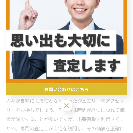
に、出張買取は単なる売買の場ではなく、新たな価値を
見出す貴重な体験となるでしょう。自宅で手軽に、あな
たの大切なアクセサリーの価値を再確認してみません
か？
出張買取で変わるあなたのアクセサリーの価値
とは？
出張買取サービスは、あなたのアクセサリーに新たな価
お問い合わせはこちら
値を見出すための利用価値の高い選択肢です。多くの
人々が自宅に眠る使わなくなったジュエリーやアクセサ
お問い合わせはこちら
リーをお持ちでしょう。それらは時間が経つにつれて価
値が減少することが多いですが、出張買取を利用するこ
とで、専門の査定士が自宅を訪問し、その価値を正確に