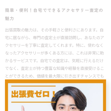
簡単・便利！自宅でできるアクセサリー査定の
魅力
出張買取の魅力は、その手軽さと便利さにあります。自
宅に居ながら、専門の査定士が直接訪問し、あなたのア
クセサリーを丁寧に査定してくれます。特に、使わなく
なったアクセサリーが多くある方には、これは非常に助
かるサービスです。自宅での査定は、気軽に行えるだけ
でなく、査定士が持つ豊富な知識や経験を直接受けるこ
とができるため、価値を最大限に引き出すチャンスでも
あります。 さらに、訪問査定では、通常の店舗では体験
できないような対話を通じて、自分の持つアクセサリー
にまつわるストーリーや思い出をじっくりと話すことが
でき、買取価格に反映されることもあります。このよう