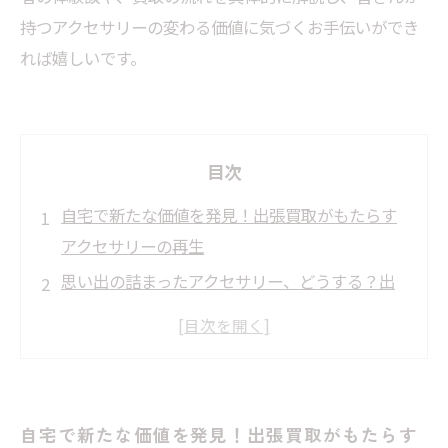
持つアクセサリーの変わる価値に気づくお手伝いができ
れば嬉しいです。
目次
自宅で新たな価値を発見！出張買取がもたらす
アクセサリーの再生
思い出の詰まったアクセサリー、どうする？出
張買取のススメ
知られざる貴重品を見つける！出張買取体験の
全貌
簡単・便利！自宅でできるアクセサリー査定の
自宅で新たな価値を発見！出張買取がもたらす
魅力