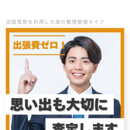
出張買取を利用した後の整理整頓ライフ
出張買取サービスを利用した後は、整理整頓ライフが一
段と充実します。不要な物を手放すことで、まずは自宅
のスペースが広がり、心理的にもスッキリとした気持ち
になります。出張買取をお願いすると、専門の査定士が
自宅に来て、手軽に買取可能な品を見定めてくれるた
め、効率的に整理が進みます。 また、買取を通じて思い
出の品など、かつて大切にしていた物の価値を再確認で
きる機会でもあります。手元に残る物についても、再評
価し、より大切に扱おうという気持ちが芽生えるでしょ
う。 さらに、出張買取の体験を活かして、今後持つ物の
選び方を見直すことが可能になります。どの物が本当に