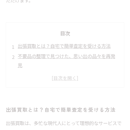
ただけます。
目次
出張買取とは？自宅で簡単査定を受ける方法
不要品の整理で見つけた、思い出の品々を再発
見
出張買取のメリット：時間を有効に使うために
プロに聞いた、価値を最大限に引き出す査定の
コツ
出張買取を利用した後の整理整頓ライフ
出張買取とは？自宅で簡単査定を受ける方法
心に残る思い出とともに再発見した物の価値
出張買取は、多忙な現代人にとって理想的なサービスで
あなたも試してみたい、出張買取の魅力と体験