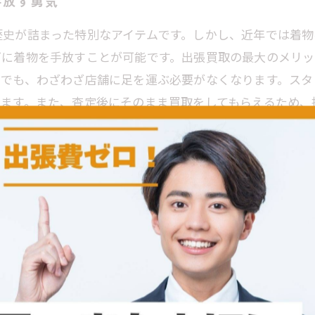
手放す勇気
歴史が詰まった特別なアイテムです。しかし、近年では着物
ズに着物を手放すことが可能です。出張買取の最大のメリ
中でも、わざわざ店舗に足を運ぶ必要がなくなります。スタ
きます。また、査定後にそのまま買取をしてもらえるため、
とで、負担を軽減しながら着物を手放すことができるのです
の出張買取
、特に忙しい生活を送る方にとって大変魅力的です。まず
。仕事や育児に追われている方でも、自分の都合に合わせ
の状態を適切に評価してくれます。これにより、市場での
必要がなく、出張買取サービスならではの手軽さもありま
宅に訪問して査定を行います。そして、納得のいく価格が