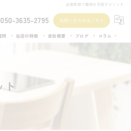
出張買取で着物を手放すメリット
050-3635-2795
お問い合わせはこちら
質問
当店の特徴
会社概要
ブログ
コラム
無料査定
着物
ット
生前整理
遺品整理
アクセサリー