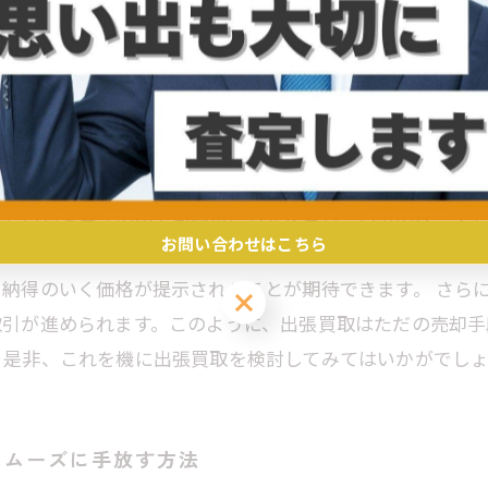
しい現代人にぴったりの解決策です。
もに新たなスタート
ることには多くのメリットがあります。まず、専門の査定
しい日常生活の中でも簡単に査定を受け、自分のペースで
お問い合わせはこちら
評価してくれるので、安心して依頼できます。自己流での
納得のいく価格が提示されることが期待できます。 さら
お問い合わせはこちら
取引が進められます。このように、出張買取はただの売却手
。是非、これを機に出張買取を検討してみてはいかがでし
スムーズに手放す方法