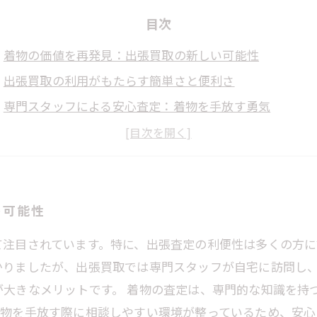
目次
着物の価値を再発見：出張買取の新しい可能性
出張買取の利用がもたらす簡単さと便利さ
専門スタッフによる安心査定：着物を手放す勇気
忙しいあなたに最適の解決策：自宅での出張買取
着物を手放すときが来た：思い出とともに新たなスター
出張買取の流れを詳しく解説：着物をスムーズに手放す
未来への一歩：出張買取で着物との新しい関係を築こう
い可能性
て注目されています。特に、出張査定の利便性は多くの方に
かりましたが、出張買取では専門スタッフが自宅に訪問し
が大きなメリットです。 着物の査定は、専門的な知識を持
着物を手放す際に相談しやすい環境が整っているため、安心