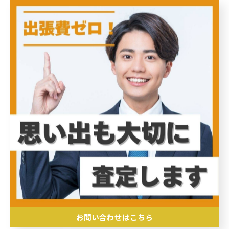
#リサイクルライフ
< 前のページ
一覧に戻る
次のページ >
関連タグ
#出張買取
お問い合わせはこちら
カテゴリー
Categories