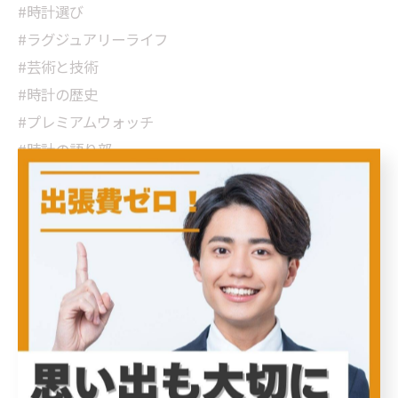
#時計選び
#ラグジュアリーライフ
#芸術と技術
#時計の歴史
#プレミアムウォッチ
#時計の語り部
#個性とスタイル
#熟練の技術
#時計の旅
#次のオーナーへ
#時計の価値
#時を刻む楽しみ