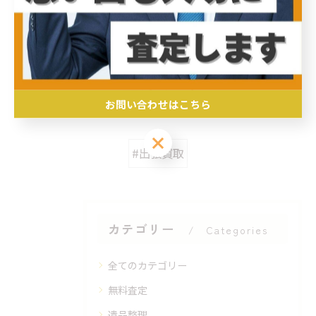
< 前のページ
一覧に戻る
次のページ >
関連タグ
お問い合わせはこちら
お問い合わせはこちら
#出張買取
カテゴリー
Categories
全てのカテゴリー
無料査定
遺品整理