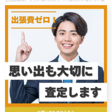
なアクセサリーを現金化できる非常に便利なサービスで
す。リングやネックレス、腕時計などの日常使いのアク
セサリーから、ヴィンテージジュエリーまで幅広く対応
しています。専門の鑑定士が訪問し、素材の純度、デザ
イン性、ブランドの希少性など多角的に評価するため、
本人も気づかないアクセサリーの真の価値を発見できま
す。例えば、古いブランドジュエリーや限定モデルの腕
時計は、高額で買い取られることも少なくありません。
これにより、ただの不要品であったアクセサリーが新た
な魅力を持って生まれ変わります。また、出張買取は店
舗への持ち込みが不要で、他者に見られる心配もなく、
プライバシーを守りながら取引ができる点も大きな魅力
です。利用者からは「想像以上の査定額に驚いた」「家
にいながらスムーズに買取れて感動した」という声も多
お問い合わせはこちら