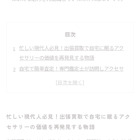
目次
忙しい現代人必見！出張買取で自宅に眠るアク
セサリーの価値を再発見する物語
自宅で簡単査定！専門鑑定士が訪問しアクセサ
リーの真価を見極める過程とは？
リングからヴィンテージジュエリーまで対応！
多様なアクセサリーが現金化される瞬間
素材の純度やデザインを正確に評価、出張買取
忙しい現代人必見！出張買取で自宅に眠るアク
で失われがちな価値を取り戻す秘訣
セサリーの価値を再発見する物語
手間いらずの出張買取でアクセサリーの魅力再