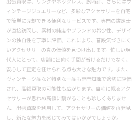
発見！利用者が語る感動の体験談
出張買取は、リングやネックレス、腕時計、さらにはヴ
ィンテージジュエリーなど、多彩なアクセサリーを自宅
出張買取が変えるアクセサリー売却の未来〜価
で簡単に売却できる便利なサービスです。専門の鑑定士
値を見直し、賢く現金化する方法〜
が直接訪問し、素材の純度やブランドの希少性、デザイ
出張買取活用ガイド：忙しいあなたに贈るアク
ンの独自性を丁寧に評価。これにより、普段気づきにく
セサリーの価値再発見と賢い手放し方
いアクセサリーの真の価値を見つけ出します。忙しい現
代人にとって、店舗に出向く手間が省けるだけでなく、
安心して査定を任せられる点も大きな魅力です。また、
ヴィンテージ品など特別な一品も専門知識で適切に評価
され、高額買取の可能性も広がります。自宅に眠るアク
セサリーが思わぬ高値に繋がることも珍しくありませ
ん。出張買取を利用して、アクセサリーの価値を再発見
し、新たな魅力を感じてみてはいかがでしょうか。