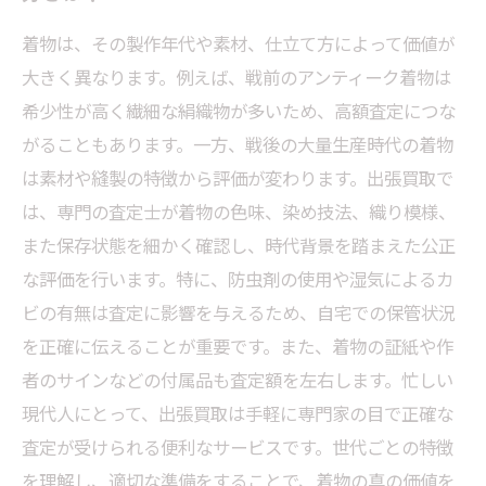
安心して任せられる！専門家に依頼する着物正
確査定の秘訣
着物は、その製作年代や素材、仕立て方によって価値が
大きく異なります。例えば、戦前のアンティーク着物は
忙しい方にも最適！着物整理をスムーズに進め
希少性が高く繊細な絹織物が多いため、高額査定につな
るコツ
がることもあります。一方、戦後の大量生産時代の着物
年代別に見る着物の価値と出張買取での査定活
は素材や縫製の特徴から評価が変わります。出張買取で
用法
は、専門の査定士が着物の色味、染め技法、織り模様、
また保存状態を細かく確認し、時代背景を踏まえた公正
な評価を行います。特に、防虫剤の使用や湿気によるカ
ビの有無は査定に影響を与えるため、自宅での保管状況
を正確に伝えることが重要です。また、着物の証紙や作
者のサインなどの付属品も査定額を左右します。忙しい
現代人にとって、出張買取は手軽に専門家の目で正確な
査定が受けられる便利なサービスです。世代ごとの特徴
を理解し、適切な準備をすることで、着物の真の価値を