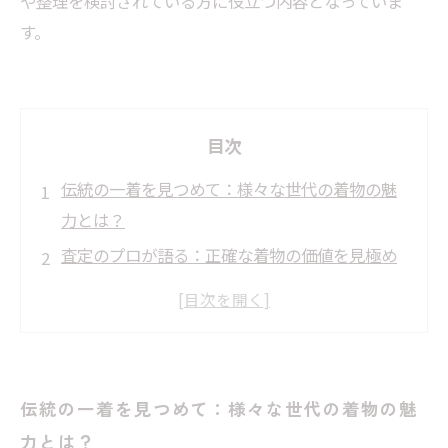
や整理を検討されている方に役立つ内容となっていま
す。
目次
伝統の一着を見つめて：様々な世代の着物の魅
力とは？
査定のプロが語る：正確な着物の価値を見極め
るポイント
出張買取サービスで変わる着物査定の流れと利
便性
失敗しない着物の出張買取：注意すべき点と準
伝統の一着を見つめて：様々な世代の着物の魅
備法
力とは？