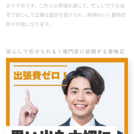
おすすめです。これらの準備を通じて、忙しい方でも自
宅で安心して正確な査定を受けられ、納得のいく着物売
却が可能になります。
安心して任せられる！専門家に依頼する着物正
確査定の秘訣
着物の出張買取で正確な査定を受けるためには、いくつ
かのポイントを押さえることが大切です。まず、査定に
出す着物の素材や仕立て、保管状態を確認しましょう。
正絹や絹紬、木綿など素材によって価値が異なり、染め
や織りの技術、傷みの有無も査定額に影響します。特に
古い着物は経年劣化しやすいため、湿気や直射日光を避
けて適切に保管していたかが重要です。次に、査定士に