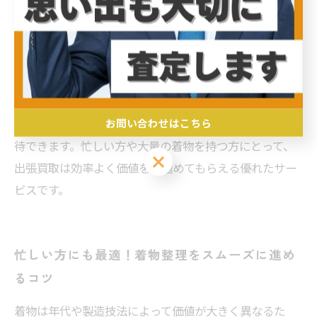
見逃されがちな細部、例えば裏地の状態や帯との組み合
わせ、刺繍の細かさなども評価の対象となります。出張
買取では、自宅で丁寧に広げて査定してもらえるため、
一枚一枚の着物を正確に見てもらいやすいのが利点で
す。信頼できる専門家に依頼し、事前に手入れや保管状
お問い合わせはこちら
態を整えておくことで、安心して適正価格での買取が期
待できます。忙しい方や大量の着物を持つ方にとって、
お問い合わせはこちら
出張買取は効率よく価値を見極めてもらえる優れたサー
ビスです。
忙しい方にも最適！着物整理をスムーズに進め
るコツ
着物は年代や製造技法によって価値が大きく異なるた