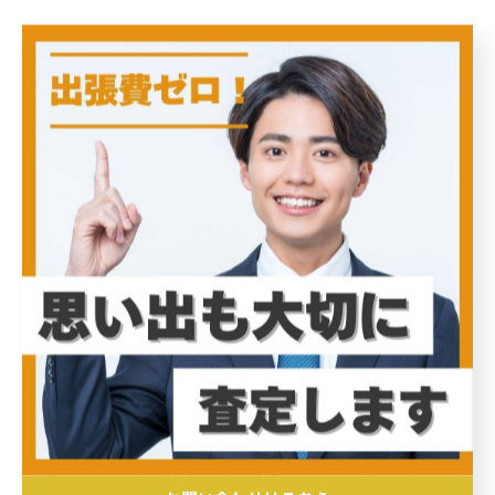
ユーザーの声から見る！出張買取で実感できる
アクセサリー買取の新しいカタチ
アクセサリーの出張買取サービスは、多様なデザインや
素材の品物を自宅で手軽に査定・買取できる点で、多く
の利用者から高い評価を得ています。ジュエリーやブラ
ンド品からカジュアルな小物まで幅広く対応できるた
め、価値あるアイテムを逃さず適正価格で取引可能で
す。ユーザーからは、「店舗に持ち込む手間が省ける」
「専門スタッフがその場で丁寧に査定してくれるので安
心」といった声が多く、売買の透明性と効率性が実感さ
れています。また、出張買取は忙しい現代人にとって時
間の節約にも繋がり、自宅でゆっくり相談しながら取引
を進められる点が魅力です。安心でスムーズなアクセサ