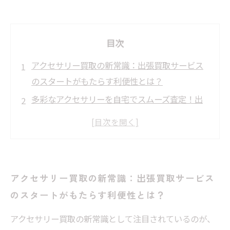
目次
アクセサリー買取の新常識：出張買取サービス
のスタートがもたらす利便性とは？
多彩なアクセサリーを自宅でスムーズ査定！出
張買取が選ばれる理由を徹底解説
ブランドからカジュアルまで対応可能！出張買
取で広がるアクセサリー売買の世界
安心・迅速な取引の秘訣：出張買取サービスの
アクセサリー買取の新常識：出張買取サービス
仕組みとメリットに迫る
のスタートがもたらす利便性とは？
ユーザーの声から見る！出張買取で実感できる
アクセサリー買取の新しいカタチ
アクセサリー買取の新常識として注目されているのが、