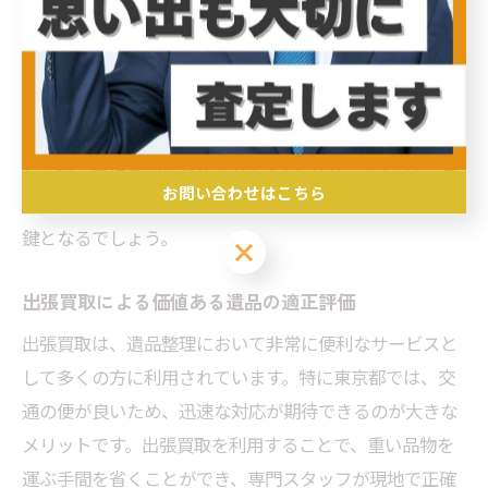
ることでスムーズに進めることができます。出張買取サ
ービスでは、専門のスタッフが訪問し、ご遺族の意向を
もとに丁寧に品物を査定します。このようにして、遺品
整理を進めることで、思い出を大切にしつつ、心の整理
を行うことが可能です。また、質問が多い「どのように
して遺品整理を始めるべきか」という点については、ま
お問い合わせはこちら
ずは信頼できる業者を選び、相談を重ねることが成功の
鍵となるでしょう。
お問い合わせはこちら
出張買取による価値ある遺品の適正評価
出張買取は、遺品整理において非常に便利なサービスと
して多くの方に利用されています。特に東京都では、交
通の便が良いため、迅速な対応が期待できるのが大きな
メリットです。出張買取を利用することで、重い品物を
運ぶ手間を省くことができ、専門スタッフが現地で正確