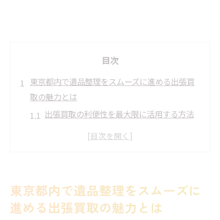
目次
東京都内で遺品整理をスムーズに進める出張買
取の魅力とは
出張買取の利便性を最大限に活用する方法
買取品の評価基準とその重要性
信頼できる業者の選び方
東京都内での迅速な対応の理由
出張買取サービス利用者の声
東京都内で遺品整理をスムーズに
思い出を守るための査定ポイント
進める出張買取の魅力とは
出張買取で安心整理東京都での遺品整理の新常