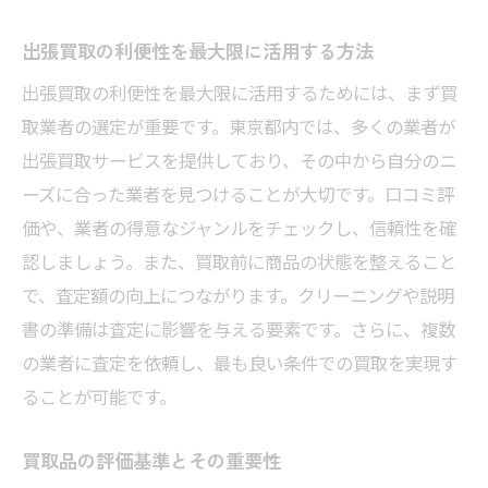
識
出張買取の利便性を最大限に活用する方法
遺品整理を効率化するためのステップ
出張買取の利便性を最大限に活用するためには、まず買
安心して利用できる出張買取の特徴
取業者の選定が重要です。東京都内では、多くの業者が
東京都での遺品整理における法令遵守
出張買取サービスを提供しており、その中から自分のニ
出張買取の過程で注意すべき点
ーズに合った業者を見つけることが大切です。口コミ評
買取前に知っておくべき事前準備
価や、業者の得意なジャンルをチェックし、信頼性を確
利用者が語る安心感の理由
認しましょう。また、買取前に商品の状態を整えること
大切な思い出を尊重した出張買取で始める東京
で、査定額の向上につながります。クリーニングや説明
都の遺品整理
書の準備は査定に影響を与える要素です。さらに、複数
の業者に査定を依頼し、最も良い条件での買取を実現す
思い出を守る遺品整理の進め方
ることが可能です。
出張買取による価値ある遺品の適正評価
東京都でのスムーズな査定の流れ
買取品の評価基準とその重要性
遺族の気持ちを考慮した査定方針