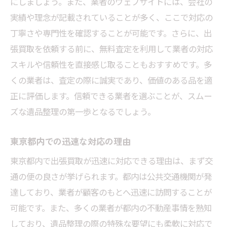
にしましょう。また、業者のウェブサイトには、会社の
東京都での査定を成功させるための秘訣
実績や理念が記載されていることが多く、ここで対応の
専門家が推奨するスムーズな整理法
丁寧さや専門性を確認することが可能です。さらに、出
張買取を依頼する前に、無料査定を利用して業者の対応
出張買取で失敗しないためのアドバイス
スキルや信頼性を直接感じ取ることもおすすめです。多
買取業者選びのチェックポイント
くの業者は、査定の際に誠実であり、価値のある品を適
プロが語る遺品整理の重要性
正に評価します。信頼できる業者を選ぶことが、スムー
出張買取で解決東京都での遺品整理が簡単に
ズな遺品整理の第一歩となるでしょう。
出張買取がもたらす便利さと安心感
東京都での遺品整理におけるお悩み解決策
東京都内での迅速な対応の理由
物理的・心理的負担を軽減する方法
東京都内で出張買取が迅速に対応できる理由は、まず交
効率的な遺品整理を実現するためのヒント
通の便の良さが挙げられます。都内は公共交通機関が発
利用者が感じた出張買取のメリット
達しており、業者が顧客のもとへ迅速に訪問することが
可能です。また、多くの業者が都内の不動産事情を熟知
出張買取における安全性の確保
しており、遺品整理の際の特殊な要望にも柔軟に対応で
東京都の遺品整理出張買取を利用した快適な整