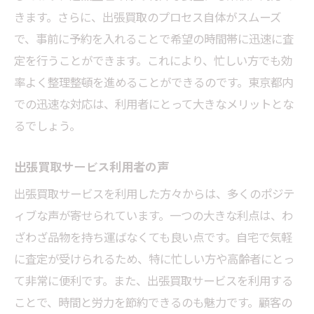
きます。さらに、出張買取のプロセス自体がスムーズ
理整頓
で、事前に予約を入れることで希望の時間帯に迅速に査
出張買取を活用した整理整頓の流れ
定を行うことができます。これにより、忙しい方でも効
東京都内での快適な生活のための遺品整理
率よく整理整頓を進めることができるのです。東京都内
出張買取がもたらすスペースの有効活用
での迅速な対応は、利用者にとって大きなメリットとな
利用者の快適さを追求したサービスの提供
るでしょう。
買取業者の選び方で差がつく快適度
出張買取サービス利用者の声
整理整頓のプロセスで知っておくべきこと
時間と手間を節約東京都の出張買取でスムーズ
出張買取サービスを利用した方々からは、多くのポジテ
な遺品整理
ィブな声が寄せられています。一つの大きな利点は、わ
ざわざ品物を持ち運ばなくても良い点です。自宅で気軽
出張買取が時間と手間を省く理由
に査定が受けられるため、特に忙しい方や高齢者にとっ
東京都内での迅速なサービス提供の流れ
て非常に便利です。また、出張買取サービスを利用する
効率的な整理整頓を実現するチェックリス
ことで、時間と労力を節約できるのも魅力です。顧客の
ト