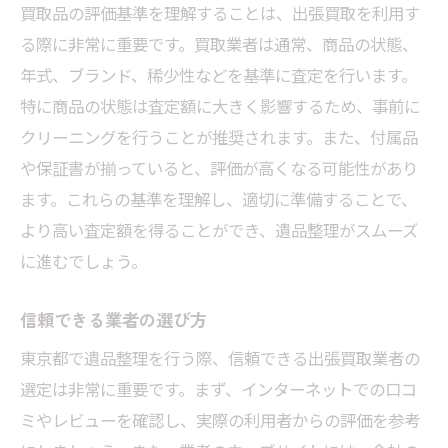
買取品の評価基準を理解することは、出張買取を利用す
出張買取が提供する心理的サポート
る際に非常に重要です。買取業者は通常、商品の状態、
大切な品を手放す不安を軽減する方法
年式、ブランド、稀少性などを基準に査定を行います。
東京都での時短遺品整理出張買取で効率的に進
特に商品の状態は査定額に大きく影響するため、事前に
める方法
クリーニングを行うことが推奨されます。また、付属品
時間を節約するための準備術
や保証書が揃っていると、評価が高くなる可能性があり
ます。これらの基準を理解し、適切に準備することで、
効率的な出張買取のスケジュール構築
より高い査定額を得ることができ、遺品整理がスムーズ
スムーズな取引を実現するためのポイント
に進むでしょう。
東京都特有の交通事情を活かしたサービス
短時間で完了する査定の流れ
信頼できる業者の選び方
忙しい方におすすめの時短テクニック
東京都で遺品整理を行う際、信頼できる出張買取業者の
プロが教える東京都での安心出張買取遺品整理
選定は非常に重要です。まず、インターネットでの口コ
のコツ
ミやレビューを確認し、実際の利用者からの評価を参考
プロの目線で見る遺品整理のポイント