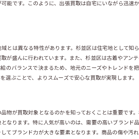
が可能です。このように、出張買取は自宅にいながら迅速
買取経験を活かして次回に備える
出張買取を利用して杉並区での買取金額を最大化する方
事前の査定依頼で相場を把握する
高価買取が期待できる品物の見極め方
地域とは異なる特性があります。杉並区は住宅地として知
買取交渉のテクニックを磨く
買取が盛んに行われています。また、杉並区は古着やアンテ
季節やイベントを狙ってタイミングを調整
供給のバランスで決まるため、地元のニーズやトレンドを
状態が良い品を保つための管理方法
者を選ぶことで、よりスムーズで安心な買取が実現します。
複数業者に査定依頼して比較する
杉並区の出張買取で押さえるべき業者選びのポイント
業界認定資格の有無を確認する
の品物が買取対象となるのかを知っておくことは重要です
過去の取引実績をチェックする
象となります。特に人気が高いのは、需要の高いブランド品
そしてブランド力が大きな要素となります。商品の傷や汚
地域密着型業者の利点とは