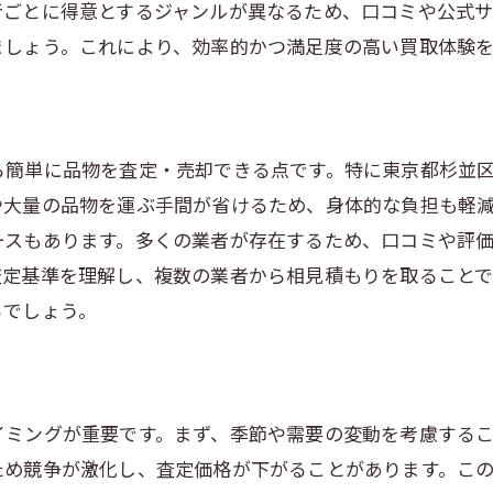
者ごとに得意とするジャンルが異なるため、口コミや公式
対応スピードと柔軟性の評価方法
ましょう。これにより、効率的かつ満足度の高い買取体験
疑問点を解消するための質問リスト
トラブルを避けるための契約内容確認
査定額アップ！杉並区での出張買取で得するコツ
ら簡単に品物を査定・売却できる点です。特に東京都杉並
買取前にできる簡単な清掃とメンテナンス
や大量の品物を運ぶ手間が省けるため、身体的な負担も軽
付属品や証明書を揃えておく重要性
ースもあります。多くの業者が存在するため、口コミや評
査定士に好印象を与えるための準備
査定基準を理解し、複数の業者から相見積もりを取ることで
季節の変わり目を狙った賢い利用法
お問い合わせはこちら
お問い合わせはこちら
るでしょう。
高価買取品のトレンドを知る
リピーター特典を有効活用する
杉並区での出張買取をスムーズに進めるための準備
イミングが重要です。まず、季節や需要の変動を考慮する
出張買取予約の流れと注意点
ため競争が激化し、査定価格が下がることがあります。こ
査定日までに行う準備リスト