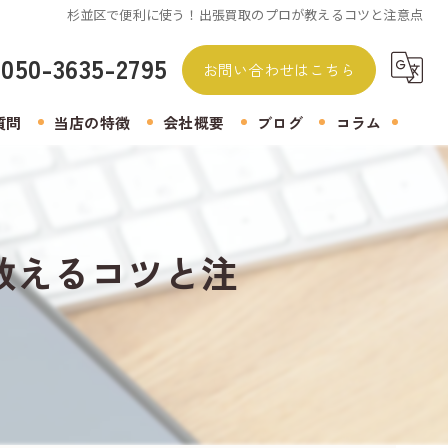
杉並区で便利に使う！出張買取のプロが教えるコツと注意点
050-3635-2795
お問い合わせはこちら
質問
当店の特徴
会社概要
ブログ
コラム
無料査定
着物
教えるコツと注
生前整理
遺品整理
アクセサリー