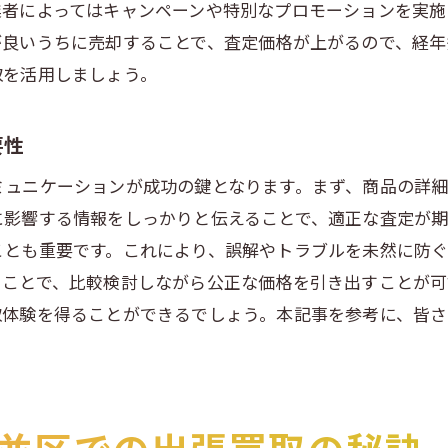
業者によってはキャンペーンや特別なプロモーションを実施
査定士が訪問する際の対応方法
が良いうちに売却することで、査定価格が上がるので、経
トラブル回避のための事前確認
取を活用しましょう。
査定当日に持っておくべき書類
再査定をお願いする際のマナー
要性
地元に密着した出張買取業者の選び方とそのメリット
ミュニケーションが成功の鍵となります。まず、商品の詳細
地域密着型業者の特徴と選び方
に影響する情報をしっかりと伝えることで、適正な査定が
ことも重要です。これにより、誤解やトラブルを未然に防
地元市場に精通した業者の強み
ることで、比較検討しながら公正な価格を引き出すことが可
地域の口コミを活用した選定法
取体験を得ることができるでしょう。本記事を参考に、皆さ
顧客対応の評判を比較する方法
地元業者だからこそのスピード感
トラブル時の迅速な対応力を評価
杉並区での出張買取を安心して利用するための注意点