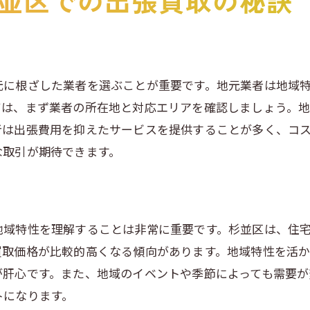
並区での出張買取の秘訣
契約内容の事前確認の重要性
悪質業者を見分けるためのポイント
初回利用時に注意すべきこと
元に根ざした業者を選ぶことが重要です。地元業者は地域
買取価格の相場を事前に調査
ては、まず業者の所在地と対応エリアを確認しましょう。
不明点を解消するための相談先
者は出張費用を抑えたサービスを提供することが多く、コ
安全な取引を行うための心得
な取引が期待できます。
地域特性を理解することは非常に重要です。杉並区は、住
買取価格が比較的高くなる傾向があります。地域特性を活
が肝心です。また、地域のイベントや季節によっても需要
トになります。