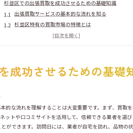
杉並区での出張買取を成功させるための基礎知識
出張買取サービスの基本的な流れを知る
杉並区特有の買取市場の特徴とは
買取対象品のジャンルと査定基準
出張買取のメリットとデメリット
最もお得に利用するためのタイミング
を成功させるための基礎
買取業者とのコミュニケーションの重要性
地元業者が教える杉並区での出張買取の秘訣
地元業者の選び方とそのポイント
る
買取金額を左右する地域特性
基本的な流れを理解することは大変重要です。まず、買取
査定の際に知っておくべきポイント
ーネットや口コミサイトを活用して、信頼できる業者を選び
口コミを活用して信頼できる業者を見つける
ことができます。訪問日には、業者が自宅を訪れ、品物の
地元業者ならではのサービスを活かす方法