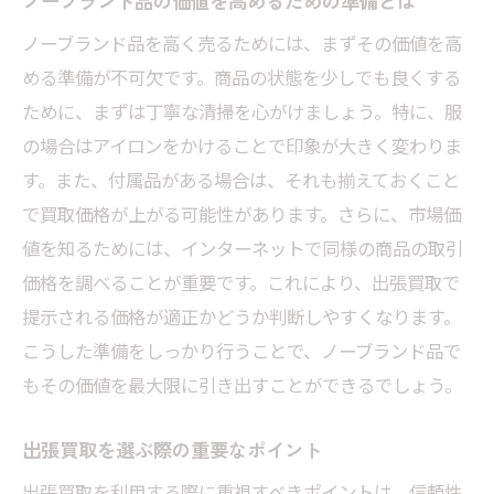
ノーブランド品の価値を高めるための準備とは
ける方法
ノーブランド品を高く売るためには、まずその価値を高
東京都の出張買取でノーブランド品を売る際に
める準備が不可欠です。商品の状態を少しでも良くする
知っておきたいポイント
ために、まずは丁寧な清掃を心がけましょう。特に、服
出張買取の流れを理解してノーブランド品
の場合はアイロンをかけることで印象が大きく変わりま
を上手に売る方法
す。また、付属品がある場合は、それも揃えておくこと
東京都内の出張買取対応エリアを事前に確
で買取価格が上がる可能性があります。さらに、市場価
認する重要性
値を知るためには、インターネットで同様の商品の取引
ノーブランド品の査定基準を知ることで買
価格を調べることが重要です。これにより、出張買取で
取価格を向上させる
提示される価格が適正かどうか判断しやすくなります。
出張買取の際に知っておくべき査定士の選
こうした準備をしっかり行うことで、ノーブランド品で
び方
もその価値を最大限に引き出すことができるでしょう。
出張買取のメリットとデメリットを理解す
る
出張買取を選ぶ際の重要なポイント
ノーブランド品を売る際に役立つ買取業者
出張買取を利用する際に重視すべきポイントは、信頼性