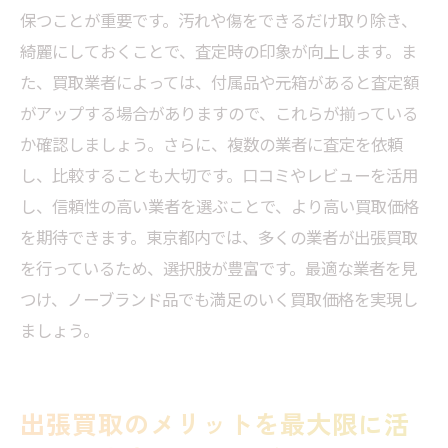
グの見極め方
保つことが重要です。汚れや傷をできるだけ取り除き、
東京都内でお得に出張買取を利用する方法
綺麗にしておくことで、査定時の印象が向上します。ま
出張買取でノーブランド品を売る際の成功
た、買取業者によっては、付属品や元箱があると査定額
事例
がアップする場合がありますので、これらが揃っている
買取価格を引き上げるための査定士とのコ
か確認しましょう。さらに、複数の業者に査定を依頼
ミュニケーション術
し、比較することも大切です。口コミやレビューを活用
し、信頼性の高い業者を選ぶことで、より高い買取価格
出張買取を利用してノーブランド品を高価
を期待できます。東京都内では、多くの業者が出張買取
買取する秘訣
を行っているため、選択肢が豊富です。最適な業者を見
ノーブランド品の買取価格をアップさせる
つけ、ノーブランド品でも満足のいく買取価格を実現し
ための工夫
ましょう。
忙しい女性にぴったり！東京都の出張買取でノ
ーブランド品を簡単に査定する方法
ノーブランド品を手軽に査定してもらうた
出張買取のメリットを最大限に活
めの出張買取活用術