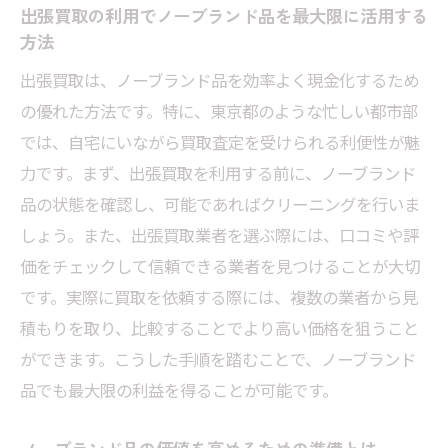
出張買取の利用でノーブランド品を最大限に活用する
ノーブランド品でも高く売れる！買取価格
方法
を上げる方法
出張買取は、ノーブランド品を効率よく現金化するため
出張買取のメリットを最大限に活用して東京都
の優れた方法です。特に、東京都のような忙しい都市部
でノーブランド品を売る方法
では、自宅にいながら買取査定を受けられる利便性が魅
ノーブランド品でも価値を見出す出張買取
力です。まず、出張買取を利用する前に、ノーブランド
の活用法
品の状態を確認し、可能であればクリーニングを行いま
東京都で出張買取を利用する際の利点
しょう。また、出張買取業者を選ぶ際には、口コミや評
ノーブランド品の市場を理解して売るタイ
価をチェックして信頼できる業者を見つけることが大切
ミングを見極める
です。実際に買取を依頼する際には、複数の業者から見
出張買取サービスを賢く利用して手間を省
積もりを取り、比較することでより高い価格を狙うこと
く方法
ができます。こうした手順を踏むことで、ノーブランド
買取業者を選ぶ際に注意すべきポイント
品でも最大限の利益を得ることが可能です。
出張買取を利用して自宅で簡単に査定を受