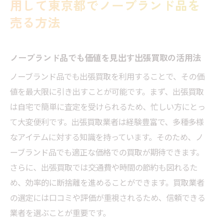
用して東京都でノーブランド品を
忙しい日常でも簡単に買取査定を受けるコ
売る方法
ツ
出張買取を利用した効率的なノーブランド
ノーブランド品でも価値を見出す出張買取の活用法
品の処分法
ノーブランド品でも出張買取を利用することで、その価
東京都でノーブランド品を手軽に現金化す
値を最大限に引き出すことが可能です。まず、出張買取
る方法
は自宅で簡単に査定を受けられるため、忙しい方にとっ
出張買取サービスを使いこなして時間を最
て大変便利です。出張買取業者は経験豊富で、多種多様
大限に活用する
なアイテムに対する知識を持っています。そのため、ノ
ノーブランド品を迅速に査定してもらうた
ーブランド品でも適正な価格での買取が期待できます。
めに準備すべきこと
さらに、出張買取では交通費や時間の節約も図れるた
め、効率的に断捨離を進めることができます。買取業者
の選定には口コミや評価が重視されるため、信頼できる
業者を選ぶことが重要です。