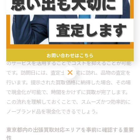
出張買取の流れをしっかり把握することは、ノーブラン
ド品を上手に売るための第一歩です。まず、買取を希望
する品物を整理し、その状態や価値をできる限り把握し
ておきましょう。出張買取業者を選ぶ際には、インター
ネットや口コミで信頼性の高い業者を見つけることが重
要です。東京都内では、出張費が無料の業者が多く、こ
お問い合わせはこちら
のサービスを活用することでコストを抑えることが可能
お問い合わせはこちら
です。訪問日には、査定士が自宅に訪れ、品物の査定を
行います。提示された買取価格に納得した場合、その場
で現金化が可能で、時間をかけずに買取が完了します。
この流れを理解しておくことで、スムーズかつ効率的に
ノーブランド品を現金化できるでしょう。
東京都内の出張買取対応エリアを事前に確認する重要
性