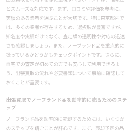
の比較方法
とスムーズな対応です。まず、口コミや評価を参考に、
ノーブランド品も高価買取！東京都でおすすめ
実績のある業者を選ぶことが大切です。特に東京都内で
の出張買取業者を選ぶ方法
は、多くの業者が存在するため、選択肢が豊富ですが、
信頼できる買取業者を見つけるためのチェ
知名度や実績だけでなく、査定額の透明性や対応の迅速
ックポイント
さも確認しましょう。また、ノーブランド品を重点的に
扱っているかどうかもチェックポイントです。さらに、
口コミを活用して最適な買取業者を選定す
自宅での査定が初めての方でも安心して利用できるよ
る方法
う、出張買取の流れや必要書類について事前に確認して
東京都で評判の良い出張買取業者一覧
おくことが重要です。
買取条件の良い業者を選ぶコツ
ノーブランド品を高価買取してもらうため
出張買取でノーブランド品を効率的に売るためのステ
の交渉術
ップ
出張買取業者の対応力を口コミから見極め
ノーブランド品を効率的に売却するためには、いくつか
る方法
のステップを踏むことが肝心です。まず、売却予定の品