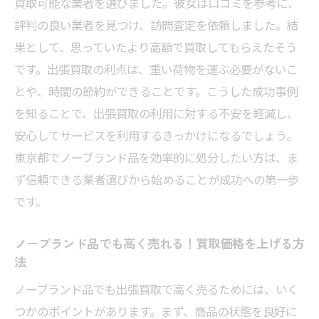
買取可能な業者を選びました。彼女は口コミを参考に、
口コミを活用して信頼できる業者を選ぶ方
評判の良い業者を見つけ、訪問査定を依頼しました。結
法
果として、思っていたより高額で買取してもらえたそう
出張買取業者の選択に役立つ口コミの読み
です。出張買取の利点は、重い荷物を運ぶ必要がないこ
方
とや、時間の節約ができることです。こうした成功事例
東京都で評価の高い出張買取業者を見つけ
を知ることで、出張買取の利用に対する不安を軽減し、
るコツ
安心してサービスを利用するきっかけになるでしょう。
東京都でノーブランド品を効率的に処分したい方は、ま
過去の利用者の声を参考にした業者選び
ず信頼できる業者選びから始めることが成功への第一歩
口コミからわかる買取業者の特徴と信頼性
です。
ノーブランド品を安心して買い取ってもら
うためのポイント
ノーブランド品でも高く売れる！買取価格を上げる方
東京都の出張買取でノーブランド品をお得に売
法
るための具体的な方法
ノーブランド品でも出張買取で高く売るためには、いく
ノーブランド品を高く売るためのタイミン
つかのポイントがあります。まず、商品の状態を良好に