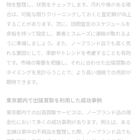
出張買取を利用して東京都でノーブランド品を
物を整理し、状態をチェックします。汚れや傷がある場
スムーズに処分するコツ
合は、可能な限りクリーニングしておくと査定額が向上
ノーブランド品を効率良く処分するための
することがあります。次に、訪問査定のスケジュールを
出張買取利用法
余裕を持って設定し、業者とスムーズに連絡が取れるよ
出張買取を利用した断捨離の成功例
うに準備しましょう。また、ノーブランド品でも高く売
れる要因として、季節やトレンドを考慮することも有効
ノーブランド品を出張買取で処分する際の
です。市場の需要を把握し、それに合わせた出張買取の
注意点
タイミングを見計らうことで、より高い価格での売却が
スムーズな買取取引を実現するための準備
期待できます。
方法
東京都で出張買取を利用して時間を節約す
東京都内で出張買取を利用した成功事例
るコツ
東京都内での出張買取サービスは、ノーブランド品の現
出張買取を利用する際のトラブル防止策
金化において多くの成功事例があります。例えば、ある
安心して利用できる東京都の出張買取業者を口
主婦は家中の不用品を整理した際、ノーブランド品でも
コミで見つける方法