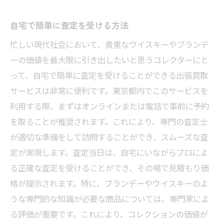
出張買取でブランデーやウイスキーを売却する
自宅で簡単に査定を受ける方法
際のポイント東京都内での賢い選び方
忙しい現代社会において、貴重なウイスキーやブランデ
評判の良い買取業者を選ぶコツ
ーの価値を最大限に引き出したいと思うコレクターにと
買取に出す前に確認すべきボトルの状態
って、自宅で簡単に査定を受けることができる出張買取
価格交渉を有利に進めるためのテクニック
サービスは非常に便利です。東京都内でこのサービスを
東京都内の主要な買取店の特徴
利用する際、まずはオンラインまたは電話で事前に予約
出張買取の際に注意すべき点
を取ることが推奨されます。これにより、専門の査定士
高価買取を目指すためのヒント
が適切な準備をして訪問することができ、スムーズな査
買取価格を上げるための秘訣東京都でブランデ
定が実現します。査定当日は、自宅にいながらプロによ
ーとウイスキーを出張買取に出す方法
る正確な査定を受けることができ、その場で見積もり価
買取価格に影響するポイント
格が提示されます。特に、ブランデーやウイスキーのよ
うな専門的な知識が必要な商品については、専門家によ
ボトルの保管方法が価格に与える影響
る評価が重要です。これにより、コレクションの価値が
希少価値のあるボトルを見極める