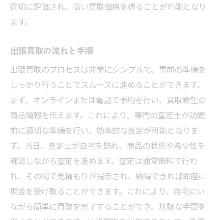
適切に評価され、高い買取価格を得ることが可能となり
プロの査定士に聞く高価買取のコツ
ます。
市場動向を把握して最適な買取タイミング
を見極める
出張買取の流れと手順
適正価格を得るための交渉術
出張買取のプロセスは非常にシンプルで、事前の準備を
東京都での出張買取は簡単自宅でブランデーと
しっかり行うことでスムーズに進めることができます。
ウイスキーの査定を受けるための手順
まず、オンラインまたは電話で予約を行い、買取希望の
出張買取を依頼する流れ
商品情報を伝えます。これにより、専門の査定士が訪問
事前に準備する書類と情報
前に適切な準備を行い、効率的な査定が可能となりま
す。当日、査定士が自宅を訪れ、商品の状態や希少性を
査定の際に重要なコミュニケーションポイ
確認しながら査定を進めます。査定は通常無料で行わ
ント
れ、その場で見積もりが提示され、納得できれば即座に
買取業者との契約時の注意点
現金を受け取ることができます。これにより、自宅にい
査定後の流れと取引完了までのステップ
ながら簡単に買取を完了することができ、無駄な手間を
買取費用を抑えるための工夫