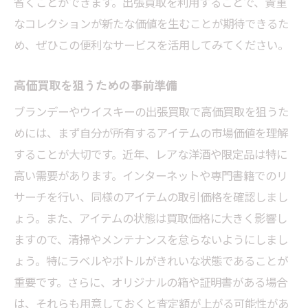
省くことができます。出張買取を利用することで、貴重
出張買取を活用してブランデーやウイスキーを
なコレクションが新たな価値を生むことが期待できるた
高く売るための注意点東京都にお住まいの方へ
め、ぜひこの便利なサービスを活用してみてください。
高く売るためのタイミングを見極める
買取業者の選び方一つで変わる買取価格
高価買取を狙うための事前準備
出張買取を利用する際のトラブル防止策
ブランデーやウイスキーの出張買取で高価買取を狙うた
買取交渉を成功させるためのヒント
めには、まず自分が所有するアイテムの市場価値を理解
することが大切です。近年、レアな洋酒や限定品は特に
東京都内での買取に関する法律事項
高い需要があります。インターネットや専門書籍でのリ
安心して出張買取を利用するためのポイン
サーチを行い、同様のアイテムの取引価格を確認しまし
ト
ょう。また、アイテムの状態は買取価格に大きく影響し
ブランデーとウイスキーの出張買取を東京都で
ますので、清掃やメンテナンスを怠らないようにしまし
スムーズに進めるための準備とコツ
ょう。特にラベルやボトルがきれいな状態であることが
買取前に知っておくべき基礎知識
重要です。さらに、オリジナルの箱や証明書がある場合
査定をスムーズに進めるための準備
は、それらも用意しておくと査定額が上がる可能性があ