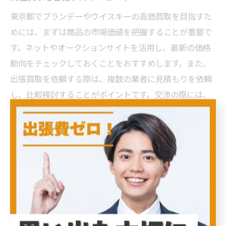
東京都でブランデーやウイスキーの高価買取を目指すた
めには、まずは商品の市場価値を把握することが重要で
す。ネットやオークションサイトを活用し、最新の価格
動向をチェックしておくことをおすすめします。また、
出張買取を依頼する際は、複数の業者に見積もりを依頼
し、比較検討することがポイントです。交渉の際には、
他の業者の見積もりを提示することで、より良い条件を
引き出すことが可能です。さらに、買取対象の商品の保
存状態を良好に保つことも高価買取の鍵となります。特
にラベルやボトルの状態が良く、オリジナルの箱がある
場合は査定に有利に働くことが多いです。最終的に、業
者とのコミュニケーションを大切にし、誠実かつ透明性
のある取引を心掛けましょう。