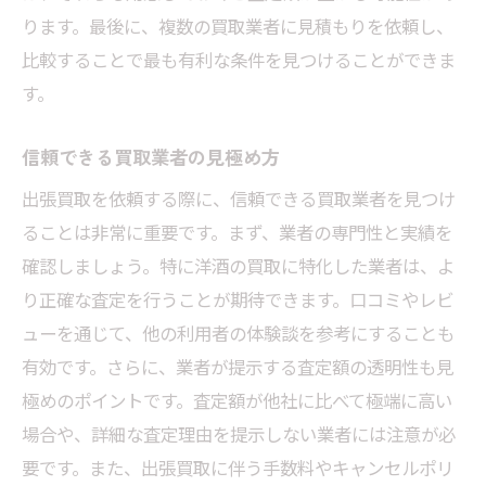
出張買取業者との円滑なやり取りのコツ
ります。最後に、複数の買取業者に見積もりを依頼し、
事前にボトルの価値を調査する方法
比較することで最も有利な条件を見つけることができま
買取価格を最大化するための戦略
す。
買取の際の便利なツールとアプリ
信頼できる買取業者の見極め方
東京都で高価買取を狙うブランデーとウイスキ
出張買取を依頼する際に、信頼できる買取業者を見つけ
ーの出張買取で重要なポイントとは？
ることは非常に重要です。まず、業者の専門性と実績を
市場価値を高めるためのボトルケア方法
確認しましょう。特に洋酒の買取に特化した業者は、よ
高価買取を実現するための情報収集術
り正確な査定を行うことが期待できます。口コミやレビ
買取業者が重視するポイントを理解する
ューを通じて、他の利用者の体験談を参考にすることも
出張買取の際に確認すべき重要事項
有効です。さらに、業者が提示する査定額の透明性も見
高い評価を得るためのボトルの見せ方
極めのポイントです。査定額が他社に比べて極端に高い
買取プロセスを効率化するためのコツ
場合や、詳細な査定理由を提示しない業者には注意が必
出張買取を東京都で利用する際のステップブラ
要です。また、出張買取に伴う手数料やキャンセルポリ