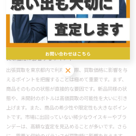
買取価格を上げるための秘訣東京
都でブランデーとウイスキーを出
張買取に出す方法
お問い合わせはこちら
買取価格に影響するポイント
お問い合わせはこちら
出張買取を東京都内で利用する際、買取価格に影響を与
えるポイントを把握することは極めて重要です。まず、
商品そのものの状態が直接的な要因です。新品同様の状
態や、未開封のボトルは高価買取の可能性を大いに引き
上げます。また、商品の希少性や限定性も大きなポイン
トです。市場に出回っていない稀少なウイスキーやブラ
ンデーは、高額な査定を見込めることが多いです。さら
に、需要と供給のバランスが買取額に影響を与えます。