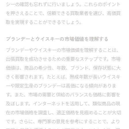
ンデーとウイスキーを無駄なく売却する方法
シーの確認も忘れずに行いましょう。これらのポイント
を押さえることで、信頼できる買取業者を選び、高価買
買取の事前準備と必要なステップ
取を実現することができるでしょう。
出張買取の際の効率的なプロセス管理
査定を有利に進めるための交渉術
ブランデーとウイスキーの市場価値を理解する
買取業者選びにおける大切なチェックリス
ブランデーやウイスキーの市場価値を理解することは、
ト
出張買取を成功させるための重要なステップです。市場
安心して取引を進めるための契約時の注意
価値は、商品の希少性、年数、ブランド、保存状態に大
点
きく影響されます。たとえば、熟成年数が長いウイスキ
初めての出張買取でも失敗しないためのガ
ーや限定生産のブランデーは高価になる傾向がありま
イド
す。また、市場の需要と供給のバランスも価格に影響を
及ぼします。インターネットを活用して、類似商品の現
在の市場価格を調査し、適正価格を見極めることが大切
です。さらに、専門家の意見を参考にすることで、より