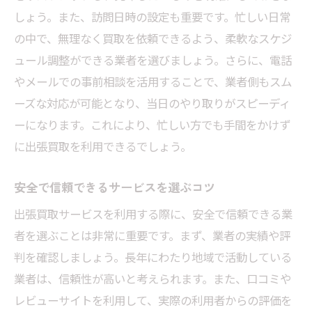
生前整理の重要性とそのメリット
しょう。また、訪問日時の設定も重要です。忙しい日常
出張買取を取り入れた生前整理のステップ
の中で、無理なく買取を依頼できるよう、柔軟なスケジ
東京都内で安心して利用できるサービス例
ュール調整ができる業者を選びましょう。さらに、電話
生前整理時に気をつけるべき法律や規約
やメールでの事前相談を活用することで、業者側もスム
家族との意見交換で円滑に進める方法
ーズな対応が可能となり、当日のやり取りがスピーディ
生前整理後のフォローと次のステップ
ーになります。これにより、忙しい方でも手間をかけず
に出張買取を利用できるでしょう。
高価買取を目指すための出張買取利用時の注意
点
安全で信頼できるサービスを選ぶコツ
高価買取を実現するための準備
出張買取サービスを利用する際に、安全で信頼できる業
取引の際に気をつけるべき落とし穴
者を選ぶことは非常に重要です。まず、業者の実績や評
出張買取業者選びで失敗しないコツ
判を確認しましょう。長年にわたり地域で活動している
具体的な査定額を引き出す交渉術
業者は、信頼性が高いと考えられます。また、口コミや
東京都市場での高価買取事例を知る
レビューサイトを利用して、実際の利用者からの評価を