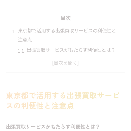
目次
東京都で活用する出張買取サービスの利便性と
注意点
出張買取サービスがもたらす利便性とは？
サービス利用時に気をつけるべき点
東京都内でおすすめの買取業者の選び方
出張買取で時間を節約するテクニック
安全で信頼できるサービスを選ぶコツ
東京都で活用する出張買取サービ
過去の利用者の口コミから学ぶ利用のヒン
スの利便性と注意点
ト
遺品整理で骨董品を高価買取するための無料査
出張買取サービスがもたらす利便性とは？
定活用法