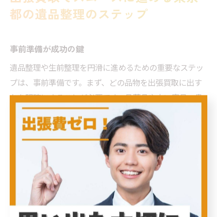
都の遺品整理のステップ
事前準備が成功の鍵
遺品整理や生前整理を円滑に進めるための重要なステッ
プは、事前準備です。まず、どの品物を出張買取に出す
かを明確にすることが必要です。骨董品や古い家具、貴
金属等、査定価値のある物品をリストアップし、その状
態を確認しましょう。品物に関連する書類や保証書があ
る場合は、きちんと整理しておくとスムーズな査定が期
待できます。さらに、地域に密着した信頼性のある買取
業者を選ぶことも成功の鍵です。各業者の評判や口コミ
を事前に調査し、出張買取の経験が豊富なところを選び
ましょう。また、特定の品物について市場価値を調べて