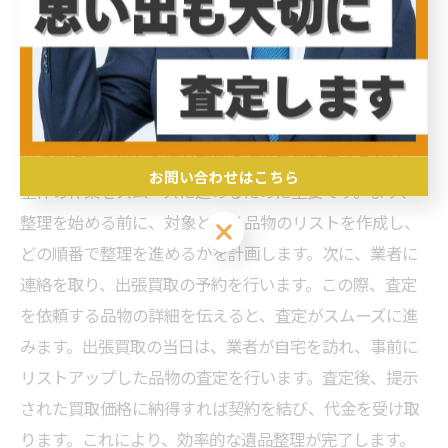
おくことで、納得のいく価格で買取が成立しやすくなり
ます。こうした事前準備を徹底することで、出張買取を
利用した遺品整理がより効率的に進行します。
遺品整理の流れを把握しておく
出張買取を活用した遺品整理の流れを把握することは、
お問い合わせはこちら
全体の作業をスムーズに進めるために重要です。まず、
整理を始める前に、対象となる品物のリストを作成し、
お問い合わせはこちら
どの順番で整理を進めるかを計画します。次に、業者に
連絡を取り、出張買取の予約を行います。この際、査定
を依頼する品物の詳細を伝えると、査定がスムーズに進
みます。出張買取の当日は、業者が自宅を訪れ、事前に
リストアップした品物の査定を行います。査定後、提示
された買取価格に納得すれば契約を結び、代金を受け取
ります。これにより、効率的な遺品整理が完了します。