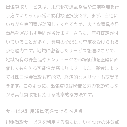
出張買取サービスは、東京都で遺品整理や生前整理を行
無料査定のメリットとデメリット
う方々にとって非常に便利な選択肢です。まず、自宅に
骨董品の価値を正確に見極める方法
いながら専門家が訪問してくれるため、大きな家具や骨
高額査定を狙うための準備とは？
董品を運び出す手間が省けます。さらに、無料査定が付
オンライン査定を活用するポイント
いていることが多く、費用の心配なく査定を受けられる
東京都の市場価格を知る方法
点も魅力です。地域に密着したサービスを選ぶことで、
査定結果を比較して最適な業者を選ぶ
地域特有の骨董品やアンティークの市場価値を正確に評
出張買取でスムーズに進める東京都の遺品整理
価してもらえる可能性が高まります。また、業者によっ
のステップ
ては即日現金買取も可能で、経済的なメリットも享受で
きます。このように、出張買取は時間と労力を節約しな
事前準備が成功の鍵
がら高価買取を目指せる効率的な方法です。
遺品整理の流れを把握しておく
出張買取の依頼方法と流れ
サービス利用時に気をつけるべき点
スムーズな取引を実現するコミュニケーシ
出張買取サービスを利用する際には、いくつかの注意点
ョン術