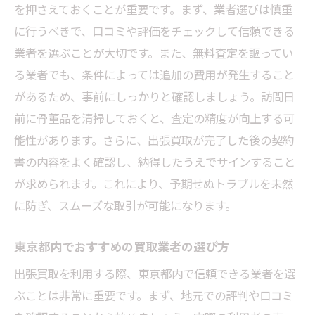
を押さえておくことが重要です。まず、業者選びは慎重
感情に配慮した遺品整理の進め方
に行うべきで、口コミや評価をチェックして信頼できる
整理後の供養や処分についての考え方
業者を選ぶことが大切です。また、無料査定を謳ってい
地域密着型の出張買取業者を選ぶ際のチェック
る業者でも、条件によっては追加の費用が発生すること
ポイント
があるため、事前にしっかりと確認しましょう。訪問日
地域密着型業者が提供する利点
前に骨董品を清掃しておくと、査定の精度が向上する可
能性があります。さらに、出張買取が完了した後の契約
選択に失敗しないための確認事項
書の内容をよく確認し、納得したうえでサインすること
東京都内の優良業者の見極め方
が求められます。これにより、予期せぬトラブルを未然
サービス内容と価格設定の比較方法
に防ぎ、スムーズな取引が可能になります。
契約前に確認すべき重要な点
信頼できる業者の特徴とは？
東京都内でおすすめの買取業者の選び方
骨董品の価値を引き出す無料査定の活用術
出張買取を利用する際、東京都内で信頼できる業者を選
無料査定の仕組みとその活用法
ぶことは非常に重要です。まず、地元での評判や口コミ
専門家の意見を最大限に活用する方法