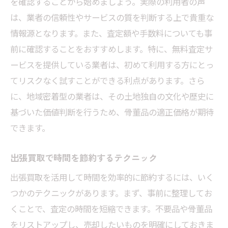
を確認することから始めましょう。実際の利用者の声
査定時に注意すべき点と準備物
は、業者の信頼性やサービスの質を判断する上で貴重な
情報源となります。また、査定額や手数料についても事
評価額に納得できない場合の対処法
前に確認することをおすすめします。特に、無料査定サ
東京都の骨董品市場事情を知る
ービスを提供している業者は、初めて利用する方にとっ
査定結果を基にした賢い売却戦略
てリスクなく試すことができる利点があります。さら
出張買取を利用した遺品整理の効率的な進め方
に、地域密着型の業者は、その土地独自の文化や歴史に
効率的な遺品整理のためのステップ
基づいた価値判断を行うため、骨董品の適正価格が期待
出張買取を最大限に活用する秘訣
できます。
時間を節約するための整理の工夫
出張買取で時間を節約するテクニック
適切なスケジュールで無理なく進める方法
遺品整理後にやるべきことリスト
出張買取を活用して時間を効率的に節約するには、いく
つかのテクニックがあります。まず、事前に整理してお
整理のプロが教える成功するコツ
くことで、査定の時間を短縮できます。不要品や骨董品
生前整理に役立つ出張買取サービスの使い方
をリストアップし、売却したいものを明確にしておきま