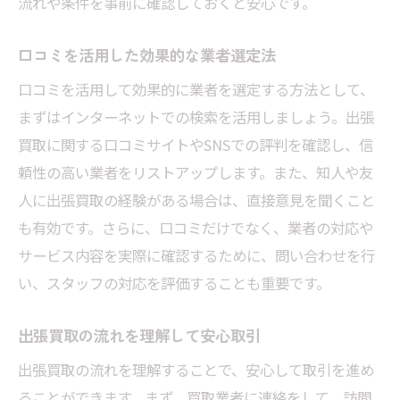
流れや条件を事前に確認しておくと安心です。
埼玉県での出張買取の手順とポイント
出張買取を利用する際に注意すべき点
口コミを活用した効果的な業者選定法
出張買取で得られるメリットとその理由
口コミを活用して効果的に業者を選定する方法として、
埼玉県での出張買取体験談とその活用法
まずはインターネットでの検索を活用しましょう。出張
買取に関する口コミサイトやSNSでの評判を確認し、信
出張買取で手軽にアクセサリーを現金化
頼性の高い業者をリストアップします。また、知人や友
買取業者の選び方で差がつく高価買取
人に出張買取の経験がある場合は、直接意見を聞くこと
アクセサリーの出張買取を埼玉県で成功させる
も有効です。さらに、口コミだけでなく、業者の対応や
秘訣
サービス内容を実際に確認するために、問い合わせを行
出張買取成功のカギを握る事前準備
い、スタッフの対応を評価することも重要です。
埼玉県での出張買取利用者の成功体験
高く売るための出張買取交渉テクニック
出張買取の流れを理解して安心取引
出張買取でアクセサリーを高価買取に繋げ
出張買取の流れを理解することで、安心して取引を進め
る
ることができます。まず、買取業者に連絡をして、訪問