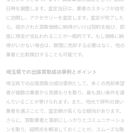
埼玉県での出張買取に役立つ実践的アドバ
日時を調整します。査定当日は、業者のスタッフが自宅
イス
に訪問し、アクセサリーを査定します。査定が完了した
出張買取で失敗しないための基礎知識
ら、提示された買取価格に納得がいけば契約を結び、即
座に現金が支払われることが一般的です。もし価格に納
埼玉県の出張買取でアクセサリーを簡単に売る
得がいかない場合は、無理に売却する必要はなく、他の
方法
業者と比較検討することも可能です。
出張買取を利用してアクセサリーを手軽に
売却
埼玉県での出張買取成功事例とポイント
埼玉県での出張買取の流れを解説
埼玉県での出張買取の成功事例として、多くの売却希望
出張買取のメリットとアクセサリーの売却
者が複数の業者から見積もりを取り、最も良い条件を選
術
んでいることが挙げられます。また、地元で評判の良い
簡単にできる出張買取の準備法
業者を選ぶことで、査定額が高くなる傾向があります。
埼玉県で安心して利用できる出張買取の選
さらに、買取業者と事前にしっかりとコミュニケーショ
び方
ンを取り、疑問点を解消しておくことが、スムーズな取