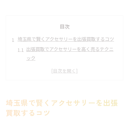
目次
埼玉県で賢くアクセサリーを出張買取するコツ
出張買取でアクセサリーを高く売るテクニ
ック
信頼できる買取業者の選び方と注意点
出張買取の事前準備で査定額をアップ
口コミを活用した効果的な業者選定法
出張買取の流れを理解して安心取引
埼玉県で賢くアクセサリーを出張
埼玉県での出張買取成功事例とポイント
買取するコツ
アクセサリーの出張買取で埼玉県を選ぶ理由
出張買取が便利な埼玉県の魅力