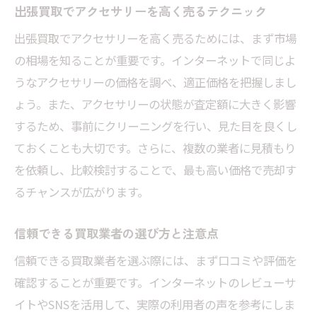
出張買取でアクセサリーを高く売るテクニック
埼玉県の出張買取業者の特徴と比較
出張買取でアクセサリーを高く売るためには、まず市場
時間を有効活用できる出張買取の魅力
の相場を知ることが重要です。インターネットで同じよ
埼玉県での出張買取利用者の声を紹介
うなアクセサリーの価格を調べ、適正価格を把握しまし
地域密着型の買取サービスの強みとは
ょう。また、アクセサリーの状態が査定額に大きく影響
出張買取で埼玉県を選ぶメリット分析
するため、事前にクリーニングを行い、見た目を良くし
出張買取で埼玉県のアクセサリーを高く売る方
ておくことも大切です。さらに、複数の業者に見積もり
法
を依頼し、比較検討することで、最も高い価格で売却す
るチャンスが広がります。
出張買取で得するための事前チェックリス
ト
信頼できる買取業者の選び方と注意点
アクセサリーの状態が査定額を左右する
信頼できる買取業者を選ぶ際には、まず口コミや評価を
出張買取の交渉術で査定アップを狙う
確認することが重要です。インターネットのレビューサ
埼玉県で人気のアクセサリー買取トレンド
イトやSNSを活用して、実際の利用者の声を参考にしま
出張買取での成功事例から学ぶ高価売却法