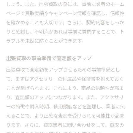
しょう。また、出張買取の際には、事前に業者のホーム
埼玉県で高値を狙う出張買取の秘訣
ページで買取実績やキャンペーン情報を確認し、信頼性
埼玉県でのアクセサリー出張買取サービス活用
を確かめることも大切です。さらに、契約内容をしっか
法
りと確認し、不明点があれば事前に質問することで、ト
出張買取サービスの流れと利用のコツ
ラブルを未然に防ぐことができます。
埼玉県の出張買取業者ランキングと選び方
出張買取の事前準備で査定額をアップ
出張買取でアクセサリーを安全に売却する
出張買取で査定額をアップさせるための事前準備とし
方法
て、まずはアクセサリーの付属品や保証書を揃えておく
出張買取の特典を最大限に活用する方法
ことが挙げられます。これにより、商品の信頼性が高ま
埼玉県で安心して利用できる業者の見極め
り、査定額のアップにつながります。また、アクセサリ
方
ーの特徴や購入時期、使用頻度などを整理し、業者に伝
出張買取のプロが教える失敗しないコツ
えることで、より正確な査定を受けられる可能性が高ま
出張買取を利用して埼玉県でアクセサリーを売
ります。さらに、買取業者に問い合わせをして、買取の
る