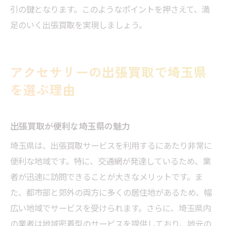
効率的に出張買取を活用するコツ
引の鍵となります。このようなポイントを押さえて、満
出張買取で埼玉県のアクセサリーをお得に売却
足のいく出張買取を実現しましょう。
お得にアクセサリーを売る出張買取の技
出張買取で得するための交渉テクニック
アクセサリーの出張買取で埼玉県
埼玉県での出張買取で高く売るポイント
を選ぶ理由
出張買取を利用してアクセサリーを高く売
る
出張買取が便利な埼玉県の魅力
埼玉県での出張買取の特典を活用する方法
出張買取の成功事例から学ぶ高価売却
埼玉県は、出張買取サービスを利用するにあたり非常に
便利な地域です。特に、交通網が発達しているため、業
者が迅速に訪問できることが大きなメリットです。ま
た、都市部と郊外の両方に多くの居住地があるため、幅
広い地域でサービスを受けられます。さらに、埼玉県内
の業者は地域密着型のサービスを提供しており、地元の