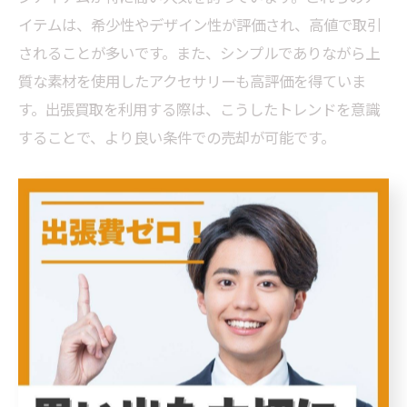
イテムは、希少性やデザイン性が評価され、高値で取引
されることが多いです。また、シンプルでありながら上
質な素材を使用したアクセサリーも高評価を得ていま
す。出張買取を利用する際は、こうしたトレンドを意識
することで、より良い条件での売却が可能です。
出張買取での成功事例から学ぶ高価売却法
出張買取で成功した事例から学ぶことは多いです。例え
ば、ある方は複数の買取業者から見積もりを取った結
果、最も高い査定額を提示した業者に売却しました。ま
た、事前にアクセサリーをクリーニングし、購入時の箱
や証明書を揃えることで、査定額を大幅にアップさせた
ケースもあります。これらの成功事例を参考にすること
で、出張買取での高価売却が現実のものとなります。