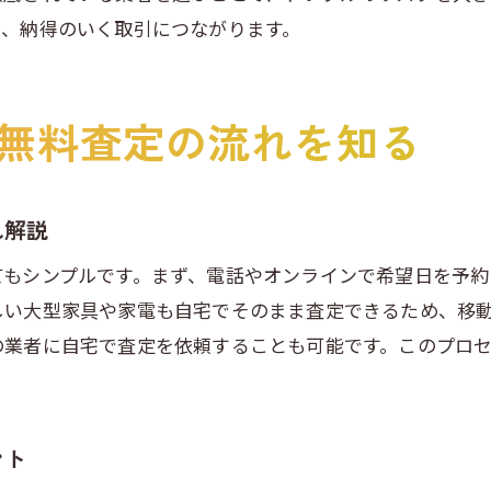
き、納得のいく取引につながります。
出張買取のメリットを最大限活かす方法
無料査定を上手に活用した賢い取引の流れ
家具買取も安心の出張買取サービス利用術
無料査定の流れを知る
出張買取で高く売るためのコツとポイント
リサイクルショップとの違いを徹底検証
出張買取を選ぶ判断基準と無料査定の役割
れ解説
トラブル回避に役立つ出張買取の知識
てもシンプルです。まず、電話やオンラインで希望日を予約
出張買取で起こりやすいトラブルと対策
しい大型家具や家電も自宅でそのまま査定できるため、移
無料査定で気をつけたいトラブル予防策
の業者に自宅で査定を依頼することも可能です。このプロ
埼玉で安心して出張買取を使う注意点
家具買取時に知るべき出張買取の注意点
ント
リサイクルショップ利用時のトラブル防止策