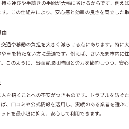
、持ち運びや手続きの手間が大幅に省けるからです。例え
リサイクルショップ買取との違いを比較
ます。この仕組みにより、安心感と効率の良さを両立した
家具の出張買取を依頼する際の注意事項
出張買取の流れとおすすめ利用タイミング
理由
不要品処分に役立つ出張買取の魅力
、交通や移動の負担を大きく減らせる点にあります。特に
不要品処分に最適な出張買取のメリット紹介
方や車を持たない方に最適です。例えば、さいたま市内に
出張買取と店舗買取の比較でわかる利便性
す。このように、出張買取は時間と労力を節約しつつ、安心
古い家具も出張買取で手軽に現金化可能
出張買取のおすすめ活用法と注意点まとめ
本
出張買取の無料査定が人気の理由を解説
に人を招くことへの不安がつきものです。トラブルを防ぐ
出張買取で安心して不要品処分するコツ
えば、口コミや公式情報を活用し、実績のある業者を選ぶ
出張買取で気をつけたい査定時の注意点
リットを最小限に抑え、安心して利用できます。
出張買取の査定時に確認すべき重要ポイント