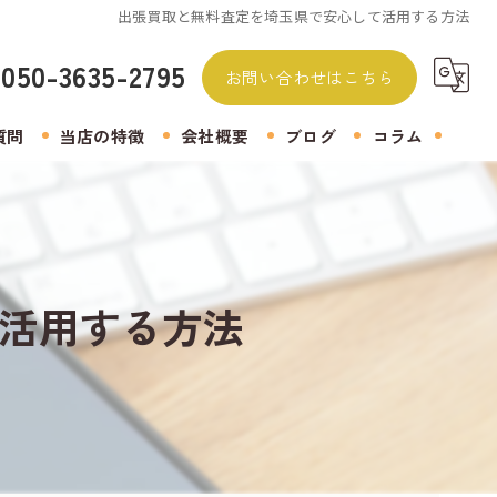
出張買取と無料査定を埼玉県で安心して活用する方法
050-3635-2795
お問い合わせはこちら
質問
当店の特徴
会社概要
ブログ
コラム
無料査定
着物
活用する方法
生前整理
遺品整理
アクセサリー