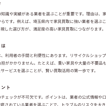
無料査定の際に知っておきたい注意事項
方
出張買取のトラブルを防ぐ準備と対応策
の知識や実績がある業者を選ぶことが重要です。理由は、
家具買取で失敗しない出張買取の極意
からです。例えば、埼玉県内で家具買取に強い業者を選ぶ
出張買取の査定基準と価格の決まり方解説
重視した選び方が、満足度の高い家具買取につながります。
安心して出張買取を利用するためのチェック
埼玉で安心して出張買取を利用するコツ
とは
埼玉で安心の出張買取を選ぶための基準
は、利用者の手間と利便性にあります。リサイクルショッ
出張買取を安全に利用するためのポイント
負担がかかりません。たとえば、重い家具や大量の不要品
お問い合わせはこちら
お問い合わせはこちら
無料査定で納得できる取引を実現する方法
たサービスを選ぶことが、賢い買取活用の第一歩です。
リサイクルショップ利用時の注意点も紹介
埼玉でおすすめの出張買取選び方ガイド
イント
出張買取の危険を防ぐ情報収集のコツ
のチェックが不可欠です。ポイントは、業者の公式情報や
出張買取のメリットと無料査定の活かし方
徹底されている業者を選ぶことで、トラブルのリスクを大き