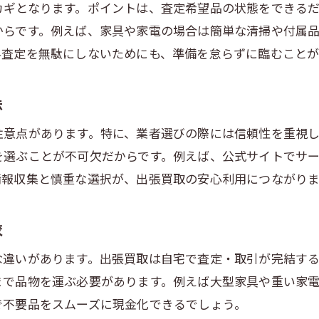
出張買取を安全に利用するための知識
カギとなります。ポイントは、査定希望品の状態をできるだ
からです。例えば、家具や家電の場合は簡単な清掃や付属
埼玉県で賢く出張買取を選ぶ方法
料査定を無駄にしないためにも、準備を怠らずに臨むことが
埼玉で賢く出張買取を選ぶためのチェック
無料査定を活用した出張買取業者の選び方
法
家具買取や不要品処分に最適な選択ポイント
注意点があります。特に、業者選びの際には信頼性を重視
出張買取と店舗買取の選び方の違い解説
を選ぶことが不可欠だからです。例えば、公式サイトでサ
リサイクルショップの比較と出張買取の利点
情報収集と慎重な選択が、出張買取の安心利用につながりま
出張買取で損しないための選択基準まとめ
較
な違いがあります。出張買取は自宅で査定・取引が完結す
まで品物を運ぶ必要があります。例えば大型家具や重い家
で不要品をスムーズに現金化できるでしょう。