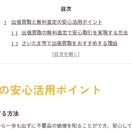
目次
出張買取と無料査定の安心活用ポイント
出張買取の無料査定で安心取引を実現する方法
さいたま市で出張買取をおすすめする理由
出張買取のデメリットと安全対策の基本
家具買取にも活かせる出張買取の選び方
リサイクルショップと出張買取の違いとは
の安心活用ポイント
出張買取の危険性を避けるチェックポイント
埼玉県で出張買取と無料査定の流れを知る
出張買取の申し込みから査定までの流れ解説
する方法
無料査定で失敗しないための準備ポイント
から一歩も出ずに不要品の価値を知ることができ、安心し
埼玉の出張買取で注意すべき点と対処法