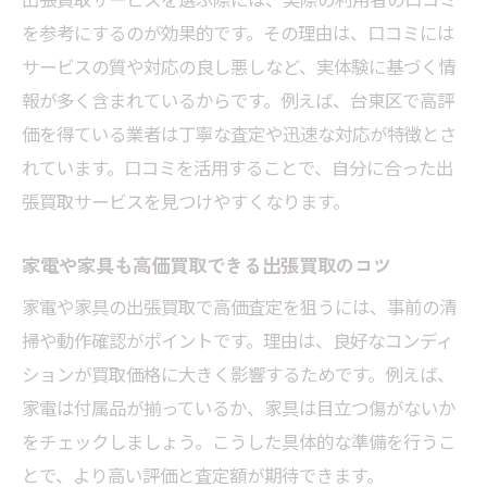
用法
を参考にするのが効果的です。その理由は、口コミには
出張買取で不用品もスムーズに処分可能
サービスの質や対応の良し悪しなど、実体験に基づく情
口コミを参考に出張買取業者を選ぶポイン
報が多く含まれているからです。例えば、台東区で高評
ト
価を得ている業者は丁寧な査定や迅速な対応が特徴とさ
出張買取の利点を活かした遺品整理の実践
れています。口コミを活用することで、自分に合った出
例
張買取サービスを見つけやすくなります。
家電や家具も高価買取できる出張買取のコツ
家電や家具の出張買取で高価査定を狙うには、事前の清
掃や動作確認がポイントです。理由は、良好なコンディ
ションが買取価格に大きく影響するためです。例えば、
家電は付属品が揃っているか、家具は目立つ傷がないか
をチェックしましょう。こうした具体的な準備を行うこ
とで、より高い評価と査定額が期待できます。