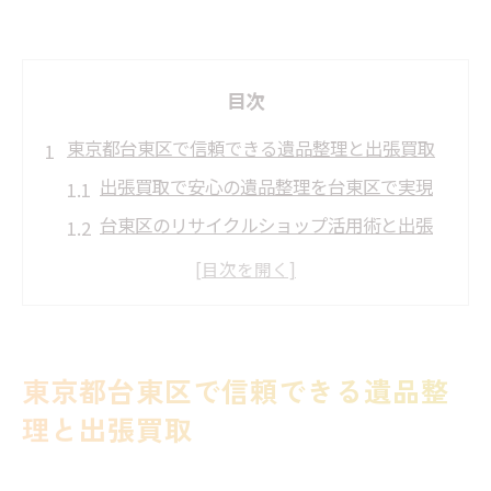
目次
東京都台東区で信頼できる遺品整理と出張買取
出張買取で安心の遺品整理を台東区で実現
台東区のリサイクルショップ活用術と出張
買取
家具や家電も対応できる出張買取の特徴解
説
出張買取で台東区の不用品も効率的に整理
東京都台東区で信頼できる遺品整
遺品買取におすすめな出張買取サービスの
理と出張買取
選び方
出張買取を使った台東区の遺品整理事例紹