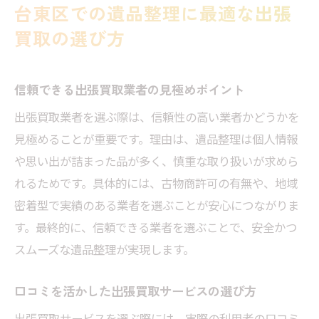
台東区での遺品整理に最適な出張
遺品買取と不用品処分が同時にできる出張
買取の選び方
買取
リサイクルショップと比較した出張買取の
便利さ
信頼できる出張買取業者の見極めポイント
家具や家電も査定できる出張買取の流れ
出張買取業者を選ぶ際は、信頼性の高い業者かどうかを
台東区で出張買取を利用する際の注意点
見極めることが重要です。理由は、遺品整理は個人情報
や思い出が詰まった品が多く、慎重な取り扱いが求めら
出張買取サービスで遺品整理を効率化しよ
れるためです。具体的には、古物商許可の有無や、地域
う
密着型で実績のある業者を選ぶことが安心につながりま
台東区で遺品整理を進めるための出張買取方法
す。最終的に、信頼できる業者を選ぶことで、安全かつ
台東区の出張買取で遺品整理を始める手順
スムーズな遺品整理が実現します。
家電や家具もまとめて査定できる出張買取
の魅力
口コミを活かした出張買取サービスの選び方
遺品整理におすすめな出張買取サービス活
出張買取サービスを選ぶ際には、実際の利用者の口コミ