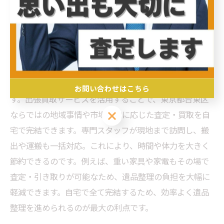
台東区の遺品整理に最適な出張買
取の利点
出張買取で台東区の遺品整理が効率的に進む理由
遺品整理は感情的負担に加え、作業量も多くなりがちで
お問い合わせはこちら
す。出張買取サービスを活用することで、東京都台東区
お問い合わせはこちら
ならではの地域事情や市場動向に応じた査定・買取を自
宅で完結できます。専門スタッフが現地まで訪問し、搬
出や運搬も一括対応。これにより、時間や体力を大きく
節約できるのです。例えば、重い家具や家電もその場で
査定・引き取りが可能なため、遺品整理の負担を大幅に
軽減できます。自宅で全て完結するため、効率よく遺品
整理を進められるのが最大の利点です。