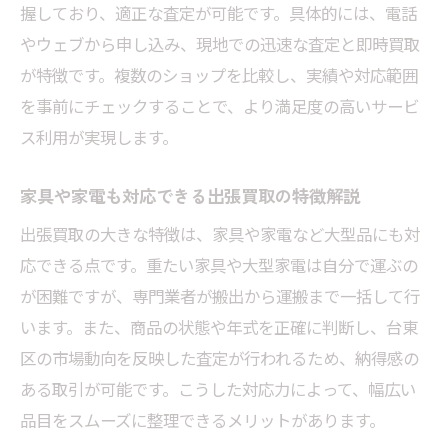
握しており、適正な査定が可能です。具体的には、電話
取活用法
やウェブから申し込み、現地での迅速な査定と即時買取
遺品整理に役立つ出張買取の流れを解説
が特徴です。複数のショップを比較し、実績や対応範囲
台東区での遺品買取に出張買取を選ぶメリ
を事前にチェックすることで、より満足度の高いサービ
ット
ス利用が実現します。
出張買取で遺品整理の手間を大幅に削減
出張買取サービスで安心の遺品整理を実現
家具や家電も対応できる出張買取の特徴解説
台東区の遺品整理に最適な出張買取の利点
出張買取の大きな特徴は、家具や家電など大型品にも対
出張買取で台東区の遺品整理が効率的に進
応できる点です。重たい家具や大型家電は自分で運ぶの
む理由
が困難ですが、専門業者が搬出から運搬まで一括して行
リサイクルショップと出張買取の違いと強
います。また、商品の状態や年式を正確に判断し、台東
み
区の市場動向を反映した査定が行われるため、納得感の
ある取引が可能です。こうした対応力によって、幅広い
遺品や不用品もまとめて査定できる出張買
品目をスムーズに整理できるメリットがあります。
取