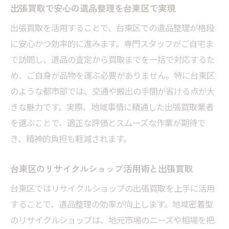
出張買取で安心の遺品整理を台東区で実現
介
出張買取を活用することで、台東区での遺品整理が格段
台東区での遺品整理に最適な出張買取の選び方
に安心かつ効率的に進みます。専門スタッフがご自宅ま
信頼できる出張買取業者の見極めポイント
で訪問し、遺品の査定から買取までを一括で対応するた
口コミを活かした出張買取サービスの選び
め、ご自身が品物を運ぶ必要がありません。特に台東区
方
のような都市部では、交通や搬出の手間が省ける点が大
家電や家具も高価買取できる出張買取のコ
きな魅力です。実際、地域事情に精通した出張買取業者
ツ
を選ぶことで、適正な評価とスムーズな作業が期待で
危険を避ける出張買取業者のチェック方法
き、精神的負担も軽減されます。
台東区で出張買取を賢く利用する秘訣
遺品整理に強い出張買取業者の特徴解説
台東区のリサイクルショップ活用術と出張買取
出張買取サービスで台東区の遺品整理を簡単に
台東区ではリサイクルショップの出張買取を上手に活用
出張買取で不用品買取が簡単にできる理由
することで、遺品整理の効率が向上します。地域密着型
のリサイクルショップは、地元市場のニーズや相場を把
家電や家具もスムーズに整理できる出張買