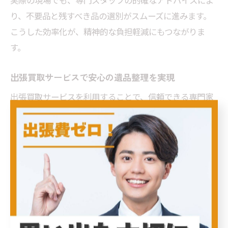
実際の現場でも、専門スタッフの的確なアドバイスによ
り、不要品と残すべき品の選別がスムーズに進みます。
こうした効率化が、精神的な負担軽減にもつながりま
す。
出張買取サービスで安心の遺品整理を実現
出張買取サービスを利用することで、信頼できる専門家
のサポートを受けながら安心して遺品整理が進められま
す。台東区の地域事情に精通したスタッフが対応するた
め、適切なアドバイスやサポートが得られるのも魅力で
す。初めて遺品整理を行う場合でも、疑問や不安を解消
しながら進められるので、安心感を持って大切な品の整
理ができるでしょう。