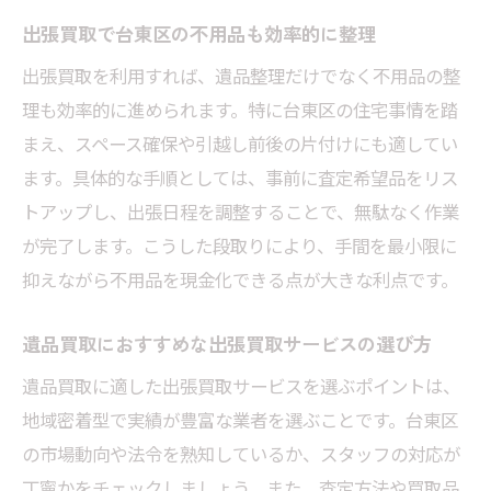
台東区の出張買取でかかる手間と費用を比
出張買取で台東区の不用品も効率的に整理
較
出張買取を利用すれば、遺品整理だけでなく不用品の整
出張買取でテレビや家具も賢く整理可能
理も効率的に進められます。特に台東区の住宅事情を踏
安心して使える出張買取サービスの利点
まえ、スペース確保や引越し前後の片付けにも適してい
出張買取を活用して台東区での遺品整理を安心
ます。具体的な手順としては、事前に査定希望品をリス
に
トアップし、出張日程を調整することで、無駄なく作業
出張買取で安全に遺品整理を進めるための
が完了します。こうした段取りにより、手間を最小限に
ポイント
抑えながら不用品を現金化できる点が大きな利点です。
台東区の遺品整理で出張買取が選ばれる理
由
遺品買取におすすめな出張買取サービスの選び方
遺品買取おすすめサービスの活用方法
遺品買取に適した出張買取サービスを選ぶポイントは、
出張買取で家電や家具の処分もスムーズに
地域密着型で実績が豊富な業者を選ぶことです。台東区
出張買取の危険を避ける業者選びのコツ
の市場動向や法令を熟知しているか、スタッフの対応が
丁寧かをチェックしましょう。また、査定方法や買取品
遺品整理と出張買取の安心な流れを紹介