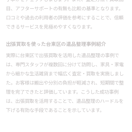
目、アフターサポートの有無も比較の基準となります。
遺品整理に役立つ台東区の出張買取サービス
口コミや過去の利用者の評価を参考にすることで、信頼
台東区で利用できる出張買取の特徴と流れ
できるサービスを見極めやすくなります。
遺品整理を効率化する出張買取サービスの
選び方
出張買取を使った台東区の遺品整理事例紹介
家具や家電もおまかせできる出張買取の強
実際に台東区で出張買取を活用した遺品整理の事例で
み
は、専門スタッフが複数回に分けて訪問し、家具・家電
出張買取サービスで不用品買取も簡単に
から細かな生活雑貨まで幅広く査定・買取を実施しまし
口コミで高評価の出張買取サービスを探す
た。お客様は搬出や分別の負担が軽減され、短期間で整
方法
理を完了できたと評価しています。こうした成功事例
遺品整理に適した出張買取の活用事例
は、出張買取を活用することで、遺品整理のハードルを
東京都台東区での遺品整理に便利な出張買取
下げる有効な手段であることを示しています。
出張買取で台東区の遺品整理を手間なく進
める方法