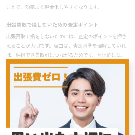
ことで、効率よく現金化しやすくなります。
出張買取で損しないための査定ポイント
出張買取で損をしないためには、査定のポイントを押さ
えることが大切です。理由は、査定基準を理解していれ
ば、納得できる取引につながるためです。具体的には、
傷や汚れの有無、動作確認、付属品の完備などが重視さ
れます。また、査定前に簡単な清掃やメンテナンスを行
うと、印象が良くなります。こうしたポイントを押さえ
ることで、出張買取の際に損をせず、満足のいく結果を
得やすくなります。
リサイクルショップと出張買取の上手な使い分け
リサイクルショップと出張買取は、それぞれ特徴が異な