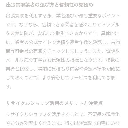
出張買取業者の選び方と信頼性の見極め
無料査定でわかる出張買取の安心ポイント
出張買取を利用する際、業者選びが最も重要なポイント
出張買取の流れと無料査定の具体的手順
です。なぜなら、信頼できる業者を選ぶことでトラブル
出張買取利用時の査定無料サービスの仕組
を未然に防ぎ、安心して取引できるからです。具体的に
み
は、業者の公式サイトで実績や運営年数を確認し、古物
墨田区で無料査定を受ける際の注意点
商許可番号の有無をチェックしましょう。また、電話や
出張買取で査定費用がかからない理由とは
メール対応の丁寧さも信頼性の指標となります。複数の
査定から買取までの安全な進め方を解説
業者と比較し、事前に見積もり内容や査定基準を明確に
墨田区での出張買取を成功させる秘訣とは？
しておくことで、より安心してサービスを利用できま
す。
出張買取成功のカギは事前準備にあり
高価買取を狙うための出張買取活用法
リサイクルショップ活用のメリットと注意点
不要品整理と出張買取のタイミングのコツ
リサイクルショップを活用することで、不要品の現金化
出張買取で損しないための査定ポイント
や処分が効率よく行えます。特に出張買取は自宅にいな
リサイクルショップと出張買取の上手な使