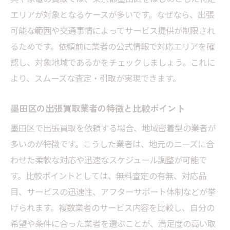
出張買取の予約から無料査定までの流れ
エリアが対象となるケースが多いです。なぜなら、出張
初めてでも安心な出張買取の進め方
可能な範囲や交通事情によってサービス提供が制限され
無料査定時によくある質問とその回答例
るためです。依頼前に業者の公式情報で対応エリアを確
出張買取の手数料や費用についての解説
認し、対象地域であるかをチェックしましょう。これに
家具や家電の査定で大切なポイント紹介
より、スムーズな査定・引取が実現できます。
出張買取の手順を実体験と共に詳しく紹介
墨田区の出張買取業者の特徴と比較ポイント
墨田区のリサイクルショップと出張買取の活用
法
墨田区で出張買取を依頼する場合、地域密着型の業者が
出張買取とリサイクルショップの違い比較
多いのが特徴です。こうした業者は、地元のニーズに合
わせた柔軟な対応や迅速なスケジュール調整が可能で
家具・家電買取で賢く使い分ける方法
す。比較ポイントとしては、無料査定の有無、対応品
出張買取を上手に活用するためのポイント
目、サービスの迅速性、アフターサポート体制などが挙
リサイクルショップ持ち込みと出張買取の
げられます。複数業者のサービス内容を比較し、自分の
選択基準
希望や条件に合った業者を選ぶことが、満足度の高い取