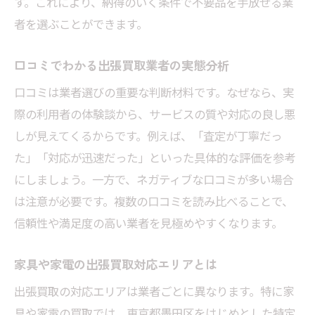
無料査定サービス利用時の注意点まとめ
す。これにより、納得のいく条件で不要品を手放せる業
者を選ぶことができます。
出張買取でトラブルを防ぐための心得
家電や家具の状態による査定の違いとは
口コミでわかる出張買取業者の実態分析
出張費や手数料の有無を事前にチェック
口コミは業者選びの重要な判断材料です。なぜなら、実
墨田区で出張買取を選ぶ理由とその魅力
際の利用者の体験談から、サービスの質や対応の良し悪
出張買取が選ばれる理由と墨田区の特性
しが見えてくるからです。例えば、「査定が丁寧だっ
手間なく現金化できる出張買取の強み
た」「対応が迅速だった」といった具体的な評価を参考
無料査定で得られる安心感と信頼性
にしましょう。一方で、ネガティブな口コミが多い場合
家具や家電の買取に出張買取が最適な理由
は注意が必要です。複数の口コミを読み比べることで、
リサイクルショップではできない便利な利
信頼性や満足度の高い業者を見極めやすくなります。
用法
家具や家電の出張買取対応エリアとは
出張買取で効率よく不要品処分できるコツ
出張買取の対応エリアは業者ごとに異なります。特に家
墨田区の出張買取と無料査定の手順を徹底解説
具や家電の買取では、東京都墨田区をはじめとした特定