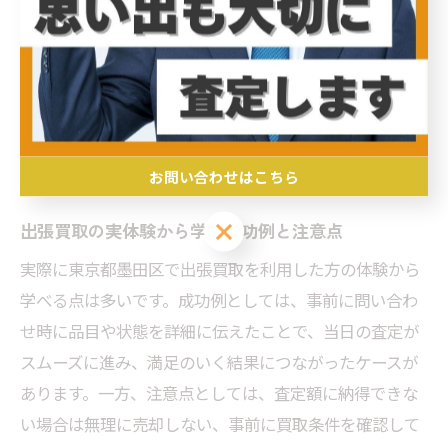
ります。上手に使い分けることで、より効率的に不要品
を現金化できます。例えば、即時に売りたい場合はリサ
イクルショップへの持ち込み、量が多い・大型品の場合
は出張買取が便利です。自分の状況や品物の内容に合わ
せて選択することで、時間や手間を節約しながら、最大
限のメリットを得ることができます。
お問い合わせはこちら
お問い合わせはこちら
出張買取の実体験から学ぶ成功例と注意点
実際に東京都墨田区で出張買取を利用した方の体験から
学べる点は多いです。成功例としては、事前に問い合わ
せ時に品目や状態を詳細に伝えたことで、当日の査定が
スムーズに進み、満足のいく結果につながったケースが
あります。一方、注意点としては、査定額に納得できな
い場合は無理に売却しない、事前に買取条件を確認して