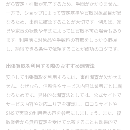
がら査定・引取が完了するため、手間がかかりません。
い分け
一方で、ショップによって査定基準や買取対象品目が異
出張買取の実体験から学ぶ成功例と注意点
なるため、事前に確認することが大切です。例えば、家
墨田区の出張買取の流れと無料査定のポイント
具や家電の状態や年式によっては買取不可の場合もあり
出張買取の申し込みから査定までの全手順
ます。利用前に対象品や手数料の有無をしっかり把握
し、納得できる条件で依頼することが成功のコツです。
無料査定時に必要な準備と確認事項とは
出張買取当日の流れとスムーズな進行方法
出張買取を利用する際のおすすめ調査法
査定価格に納得するためのポイント紹介
安心して出張買取を利用するには、事前調査が欠かせま
家具や家電の無料査定で重視すべき点
せん。なぜなら、信頼性やサービス内容は業者ごとに異
出張買取の流れでよくある質問と解決方法
なるためです。具体的な調査法としては、公式サイトで
出張買取を墨田区で利用する際の注意点
サービス内容や対応エリアを確認し、口コミサイトや
出張買取契約時に確認すべき注意事項
SNSで実際の利用者の声を参考にしましょう。また、複
違法業者を見分ける出張買取のポイント
数業者から無料査定を受けて比較することも効果的で