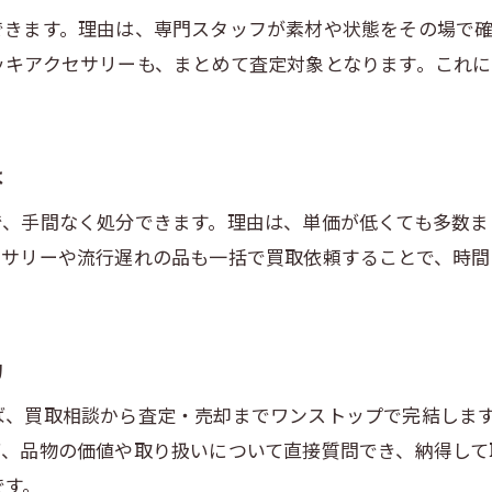
出張買取で安物アクセサリーを手軽に現金化
できます。理由は、専門スタッフが素材や状態をその場で確
服や雑貨も一緒に売れる出張買取の魅力
ッキアクセサリーも、まとめて査定対象となります。これに
査定依頼から売却までの簡単な流れ
。
断捨離と出張買取を両立させる方法
江東区でイミテーションを高く売るためのコツ
は
出張買取でイミテーションの価値を高める準備
で、手間なく処分できます。理由は、単価が低くても多数ま
ノンブランドアクセサリーでも高価買取のポイン
セサリーや流行遅れの品も一括で買取依頼することで、時間
小物や雑貨も一緒に査定アップのコツ
お問い合わせはこちら
お問い合わせはこちら
服と一緒に売ることで得する出張買取活用法
査定前に知っておきたいポイントを解説
力
江東区で高価買取につなげるコツとは
ば、買取相談から査定・売却までワンストップで完結しま
出張買取でイミテーションアクセサリーを現金化する
ば、品物の価値や取り扱いについて直接質問でき、納得して
です。
出張買取で即日現金化が叶う仕組み