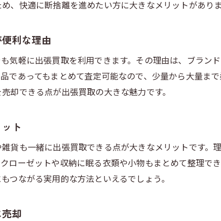
ため、快適に断捨離を進めたい方に大きなメリットがあり
断捨離で出張買取を利用する際の注意点
手間なく出張買取を依頼するためのコツ
が便利な理由
江東区でイミテーションを効率的に売却するには
でも気軽に出張買取を利用できます。その理由は、ブラン
出張買取で不要なアクセサリーを効率処分
ド品であってもまとめて査定可能なので、少量から大量まで
ノンブランドのアクセサリーも高評価ポイント
を売却できる点が出張買取の大きな魅力です。
服と一緒に出張買取を活用する売却術
断捨離目的でイミテーション売却を実現する方法
リット
買取業者選びと出張買取の効率化ポイント
や雑貨も一緒に出張買取できる点が大きなメリットです。
江東区でスピーディーに売却を完了するコツ
、クローゼットや収納に眠る衣類や小物もまとめて整理でき
出張買取を利用してイミテーションを簡単に売る方法
にもつながる実用的な方法といえるでしょう。
自宅で完結する出張買取の上手な使い方
ノンブランドアクセサリーも対象の出張買取事例
に売却