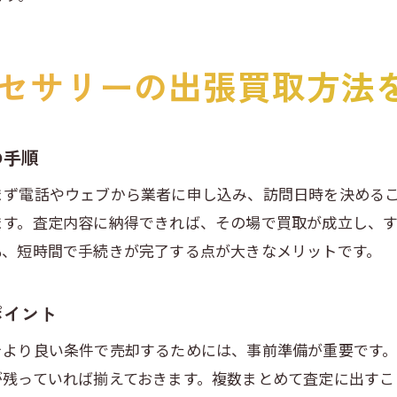
ノンブランドやメッキも現金化できる理由
安物アクセサリーを無駄なく現金化する方法
セサリーの出張買取方法
服や雑貨もまとめて現金化できる出張買取
断捨離時の出張買取活用でスッキリ現金化
江東区で賢く現金化を目指すためのポイント
の手順
東京都江東区でおすすめの出張買取サービス
まず電話やウェブから業者に申し込み、訪問日時を決める
江東区で信頼できる出張買取サービスの選び方
ます。査定内容に納得できれば、その場で買取が成立し、
ノンブランドやメッキアクセ対応の業者特徴
も、短時間で手続きが完了する点が大きなメリットです。
服や雑貨も一緒に依頼できるサービスが便利
ポイント
断捨離に強い出張買取業者のポイント
出張買取の口コミと利用者体験を参考に選ぶ
をより良い条件で売却するためには、事前準備が重要です。
江東区で利用しやすい買取サービス比較
が残っていれば揃えておきます。複数まとめて査定に出すこ