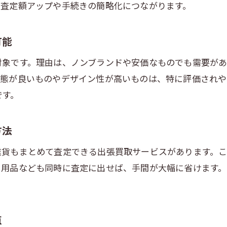
、査定額アップや手続きの簡略化につながります。
忙しい方必見！自宅で出張買取を利用する方法
忙しい方でも出張買取で手軽に売却完了
可能
ノンブランドや安物も自宅で簡単査定
服や雑貨も一緒に売却できる利便性
対象です。理由は、ノンブランドや安価なものでも需要が
状態が良いものやデザイン性が高いものは、特に評価されや
断捨離や引越し時に役立つ出張買取活用法
です。
出張買取の予約から売却までの時短ポイント
江東区で安心して利用できる出張買取の流れ
方法
雑貨もまとめて査定できる出張買取サービスがあります。
日用品なども同時に査定に出せば、手間が大幅に省けます。
点