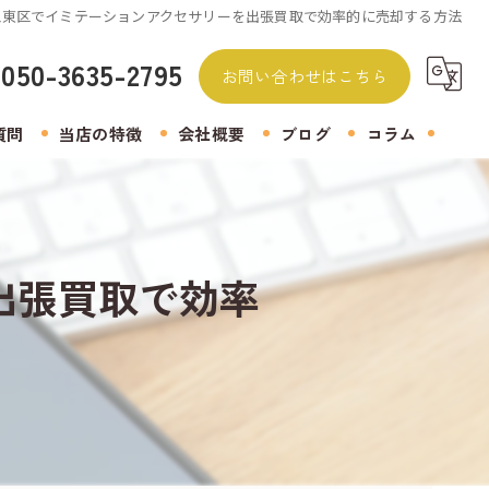
江東区でイミテーションアクセサリーを出張買取で効率的に売却する方法
050-3635-2795
お問い合わせはこちら
質問
当店の特徴
会社概要
ブログ
コラム
無料査定
着物
出張買取で効率
生前整理
遺品整理
アクセサリー