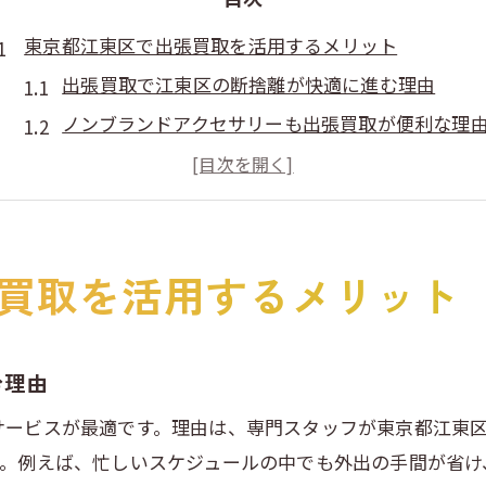
東京都江東区で出張買取を活用するメリット
出張買取で江東区の断捨離が快適に進む理由
ノンブランドアクセサリーも出張買取が便利な理
服や雑貨もまとめて出張買取できるメリット
出張買取でメッキアクセサリーも気軽に売却
安物アクセサリーの出張買取活用術とは
買取を活用するメリット
江東区の自宅で買取相談が完結する魅力
イミテーションアクセサリーの出張買取方法を解説
出張買取の流れとイミテーション査定の手順
む理由
ノンブランドアクセサリーの査定準備ポイント
サービスが最適です。理由は、専門スタッフが東京都江東
メッキアクセサリーも出張買取で売却可能
す。例えば、忙しいスケジュールの中でも外出の手間が省け
服や雑貨も一緒に査定できる出張買取方法