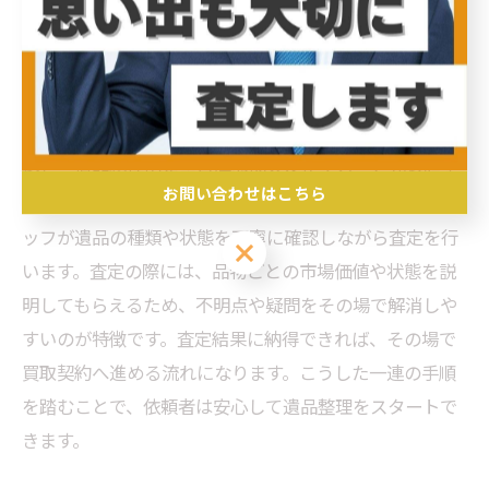
区の出張買取手順
出張買取の依頼から査定までの具体的手順
出張買取の依頼は、まず電話やWebフォームで業者に連
絡し、遺品整理の希望日時や内容を伝えることから始ま
お問い合わせはこちら
ります。業者は東京都中野区の現地に出向き、専門スタ
ッフが遺品の種類や状態を丁寧に確認しながら査定を行
お問い合わせはこちら
います。査定の際には、品物ごとの市場価値や状態を説
明してもらえるため、不明点や疑問をその場で解消しや
すいのが特徴です。査定結果に納得できれば、その場で
買取契約へ進める流れになります。こうした一連の手順
を踏むことで、依頼者は安心して遺品整理をスタートで
きます。