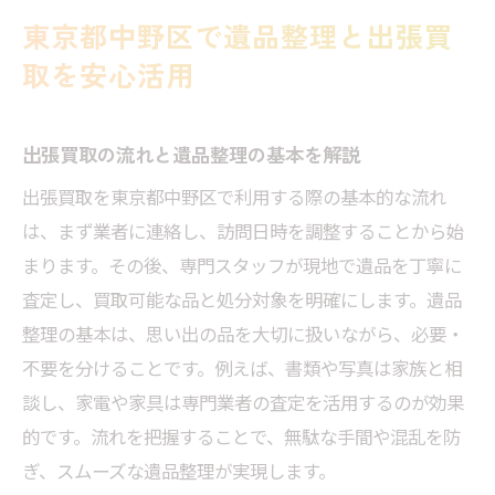
丁寧な査定が魅力の出張買取で遺品整理の悩み
東京都中野区で遺品整理と出張買
解消
取を安心活用
専門スタッフによる丁寧な出張買取査定の
流れ
出張買取の流れと遺品整理の基本を解説
遺品整理で重視したい査定内容とポイント
出張買取を東京都中野区で利用する際の基本的な流れ
東京都中野区で評判の良い出張買取活用法
は、まず業者に連絡し、訪問日時を調整することから始
出張買取で不用品も安心して整理できる方
まります。その後、専門スタッフが現地で遺品を丁寧に
法
査定し、買取可能な品と処分対象を明確にします。遺品
家具や家電の高価査定につながるコツ
整理の基本は、思い出の品を大切に扱いながら、必要・
信頼できる業者選びで出張買取を賢く利用する
不要を分けることです。例えば、書類や写真は家族と相
方法
談し、家電や家具は専門業者の査定を活用するのが効果
信頼できる出張買取業者の特徴をチェック
的です。流れを把握することで、無駄な手間や混乱を防
口コミや実績で判断する遺品整理の安心感
ぎ、スムーズな遺品整理が実現します。