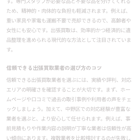
す。専門スタッフが必要な品と不要な品を分けてくれる
出張買取を活用した家電や家具の整理ポイント
ため、精神的・肉体的な負担も軽減されます。例えば、
家電や家具の出張買取査定ポイントを解説
重い家具や家電も運搬不要で売却できるので、高齢者や
東京都中野区で大型品も安心して買取依頼
女性にも安心です。出張買取は、効率的かつ経済的に遺
家具や家電別の出張買取高価査定のコツ
品整理を進められる現代的な方法として注目されていま
遺品整理時の家電・家具出張買取の流れ
す。
出張買取利用で引越し不用品も簡単整理
不用品処分も安心な出張買取のメリットとは
信頼できる出張買取業者の選び方のコツ
出張買取で不用品を効率的に処分する方法
信頼できる出張買取業者を選ぶには、実績や評判、対応
遺品整理と不用品回収を同時に進める利点
エリアの明確さを確認することが大切です。まず、ホー
ムページや口コミで過去の取引事例や利用者の声をチェ
安心して任せられる出張買取の特徴を紹介
ックしましょう。加えて、中野区での対応経験が豊富な
東京都中野区で注目の出張買取サービス活
業者を選ぶと、より安心して任せられます。例えば、事
用法
前見積もりや作業内容の説明が丁寧な業者は信頼性が高
家電や家具もまとめて処分できる出張買取
い傾向にあります。複数業者を比較検討するのが失敗し