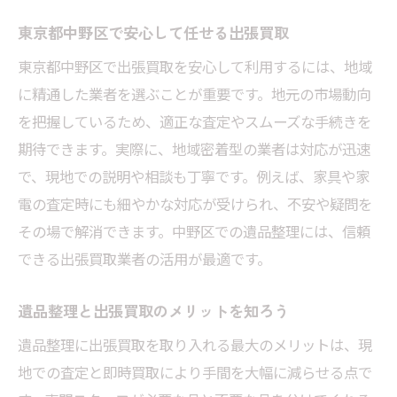
東京都中野区で安心な出張買取業者の見極
東京都中野区で安心して任せる出張買取
め方
東京都中野区で出張買取を安心して利用するには、地域
失敗しない出張買取業者選びのポイント
に精通した業者を選ぶことが重要です。地元の市場動向
公式LINE査定や電話見積もりの活用術
を把握しているため、適正な査定やスムーズな手続きを
遺品整理を効率化する東京都中野区の出張買取
期待できます。実際に、地域密着型の業者は対応が迅速
手順
で、現地での説明や相談も丁寧です。例えば、家具や家
出張買取の依頼から査定までの具体的手順
電の査定時にも細やかな対応が受けられ、不安や疑問を
遺品整理をスムーズに進めるための流れ
その場で解消できます。中野区での遺品整理には、信頼
出張買取と同時に進める遺品整理のコツ
できる出張買取業者の活用が最適です。
東京都中野区での出張買取手続きのポイン
遺品整理と出張買取のメリットを知ろう
ト
家電や家具もまとめて査定可能な流れを解
遺品整理に出張買取を取り入れる最大のメリットは、現
説
地での査定と即時買取により手間を大幅に減らせる点で