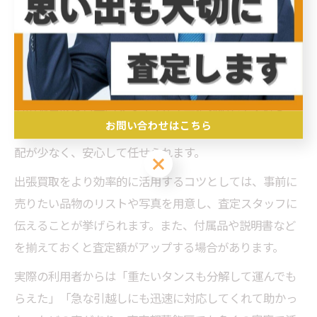
す。
大きな不用品も安心！自宅出張買取の活用術
大型の家具や家電など、通常の持ち運びが難しい不用品
も出張買取なら専門スタッフが丁寧に対応してくれま
お問い合わせはこちら
す。搬出作業もプロが行うため、建物や床を傷つける心
配が少なく、安心して任せられます。
お問い合わせはこちら
出張買取をより効率的に活用するコツとしては、事前に
売りたい品物のリストや写真を用意し、査定スタッフに
伝えることが挙げられます。また、付属品や説明書など
を揃えておくと査定額がアップする場合があります。
実際の利用者からは「重たいタンスも分解して運んでも
らえた」「急な引越しにも迅速に対応してくれて助かっ