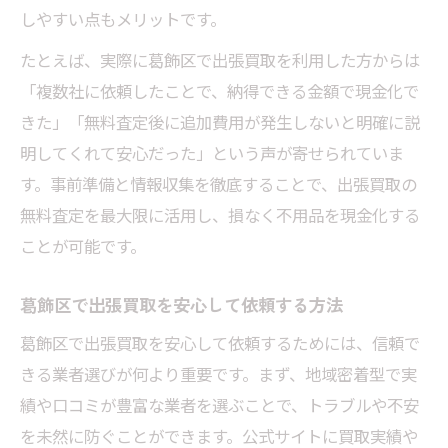
出張買取で高価買取を実現する流れとは
しやすい点もメリットです。
査定前に確認したい家具家電のチェック項
たとえば、実際に葛飾区で出張買取を利用した方からは
目
「複数社に依頼したことで、納得できる金額で現金化で
家具や家電もスムーズに現金化できる方法
きた」「無料査定後に追加費用が発生しないと明確に説
出張買取で家具や家電を効率よく現金化
明してくれて安心だった」という声が寄せられていま
す。事前準備と情報収集を徹底することで、出張買取の
無料査定で大きな家電も簡単に売却可能
無料査定を最大限に活用し、損なく不用品を現金化する
家具の出張買取で手間なく現金化できる理
ことが可能です。
由
家電を高く売るための出張買取活用ポイン
葛飾区で出張買取を安心して依頼する方法
ト
葛飾区で出張買取を安心して依頼するためには、信頼で
家具家電の出張買取で現金化が早い理由
きる業者選びが何より重要です。まず、地域密着型で実
出張買取の安心利用ガイド危険回避のポイント
績や口コミが豊富な業者を選ぶことで、トラブルや不安
出張買取の危険を避けるためのチェック項
を未然に防ぐことができます。公式サイトに買取実績や