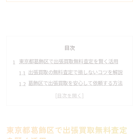
目次
東京都葛飾区で出張買取無料査定を賢く活用
出張買取の無料査定で損しないコツを解説
葛飾区で出張買取を安心して依頼する方法
リサイクルショップと出張買取の違いとは
不用品を効率的に現金化する無料査定活用
法
出張買取の流れと無料査定のポイントを紹
東京都葛飾区で出張買取無料査定
介