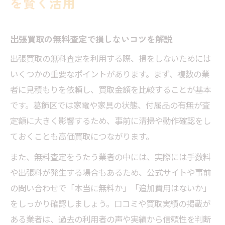
を賢く活用
リサイクルショップ不要なら自宅で出張買取の
すすめ
出張買取の無料査定で損しないコツを解説
出張買取なら店舗不要で自宅査定が可能
出張買取の無料査定を利用する際、損をしないためには
家具や家電も自宅で出張買取が便利な理由
いくつかの重要なポイントがあります。まず、複数の業
リサイクルショップに行かず現金化できる
者に見積もりを依頼し、買取金額を比較することが基本
方法
です。葛飾区では家電や家具の状態、付属品の有無が査
忙しい方に最適な出張買取無料査定の魅力
定額に大きく影響するため、事前に清掃や動作確認をし
大きな不用品も安心！自宅出張買取の活用
ておくことも高価買取につながります。
術
また、無料査定をうたう業者の中には、実際には手数料
高価買取を叶える無料査定のポイントとは
や出張料が発生する場合もあるため、公式サイトや事前
出張買取で高価査定を得るためのコツ
の問い合わせで「本当に無料か」「追加費用はないか」
家具家電の無料査定で損しない準備方法
をしっかり確認しましょう。口コミや買取実績の掲載が
無料査定で査定額アップが狙えるポイント
ある業者は、過去の利用者の声や実績から信頼性を判断