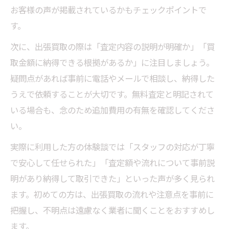
目
お客様の声が掲載されているかもチェックポイントで
無料査定で安心して依頼できる業者の特徴
す。
怪しい出張買取業者を見分けるポイント
次に、出張買取の際は「査定内容の説明が明確か」「買
安心して出張買取を利用するための準備法
取金額に納得できる根拠があるか」に注目しましょう。
口コミや評判で信頼できる業者を選ぶコツ
疑問点があれば事前に電話やメールで相談し、納得した
不用品買取を効率よく進める無料査定活用術
うえで依頼することが大切です。無料査定と明記されて
いる場合も、念のため追加費用の有無を確認してくださ
出張買取の無料査定で手間なく不用品処分
い。
複数業者の無料査定で買取額を比較する方
法
実際に利用した方の体験談では「スタッフの対応が丁寧
で安心して任せられた」「査定額や流れについて事前説
出張買取を活用してスピーディーに現金化
明があり納得して取引できた」といった声が多く見られ
家具家電の効率的な買取を叶える無料査定
ます。初めての方は、出張買取の流れや注意点を事前に
出張買取で不用品を無駄なく現金化するコ
把握し、不明点は遠慮なく業者に聞くことをおすすめし
ツ
ます。