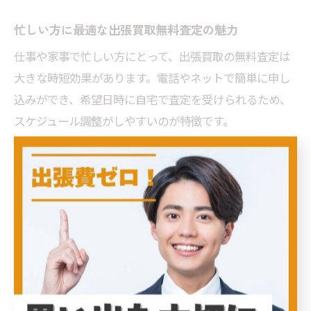
忙しい方に最適な出張買取無料査定の魅力
仕事や家事で忙しい方にとって、出張買取の無料査定は
大きな時短効果があります。電話やネットで簡単に申し
込みができ、希望日時に自宅で査定を受けられるため、
スケジュール調整がしやすいのが特徴です。
査定から買取・現金化までその場で完結するため、何度
も店舗に足を運ぶ必要がありません。また、東京都葛飾
区内の多くの業者は土日や夜間にも対応しており、平日
が忙しい方にも便利です。
注意点としては、依頼前に買取対象品や対応可能な品目
を業者に確認しておくことが重要です。無料査定だから
といって全ての品が買い取られるわけではないため、事
前相談で不用品の種類や状態を伝えておくとスムーズで