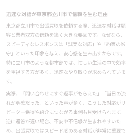
出張買取の効率化を支える会話のポイント
迅速な対話が東京都立川市で信頼を生む理由
東京都立川市で差が出る対話の工夫とは
東京都立川市で出張買取を依頼する際、迅速な対話は顧
迅速対応に役立つ出張買取のコミュニケー
客と業者双方の信頼を築く大きな要因です。なぜなら、
ション
スピーディなレスポンスは「誠実な対応」や「約束の厳
現場で活かせる出張買取対話の実践事例
守」といった印象を与え、安心感を生み出すからです。
出張買取の満足度を高める対話の工夫
特に立川市のような都市部では、忙しい生活の中で効率
現場で役立つ出張買取のコミュニケーション術
を重視する方が多く、迅速なやり取りが求められていま
その場で信頼を築く出張買取対話の極意
す。
東京都立川市の現場で円滑な対話を実現
実際、「問い合わせにすぐ返事がもらえた」「当日の流
出張買取時に役立つ現場対応の会話術
れが明確だった」といった声が多く、こうした対応がリ
ピーター獲得や紹介につながる事例も見受けられます。
迅速な対話が現場トラブルを防ぐ理由
逆に返答が遅い場合、不安や不信感が生まれやすいた
現場で安心感を得る出張買取コミュニケー
め、出張買取ではスピード感のある対話が非常に重要で
ション