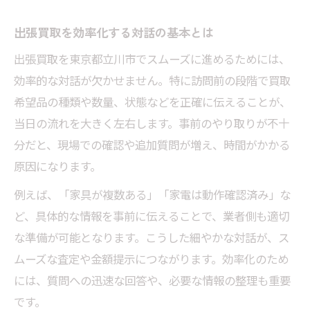
訪問前の出張買取対話ポイントを解説
出張買取を効率化する対話の基本とは
出張買取当日に迅速な対話を実現する方法
出張買取を東京都立川市でスムーズに進めるためには、
東京都立川市で取引を円滑に進める会話例
効率的な対話が欠かせません。特に訪問前の段階で買取
効率的な出張買取は迅速なやり取りが鍵
希望品の種類や数量、状態などを正確に伝えることが、
立川市で出張買取時に押さえるべき対話術
当日の流れを大きく左右します。事前のやり取りが不十
スムーズな取引を叶える対話術の実例集
分だと、現場での確認や追加質問が増え、時間がかかる
立川市で役立つ出張買取の実践対話例
原因になります。
出張買取をスムーズにする会話の流れ紹介
例えば、「家具が複数ある」「家電は動作確認済み」な
迅速な対話が落ち着いた現場対応を実現
ど、具体的な情報を事前に伝えることで、業者側も適切
東京都立川市で好評な出張買取コミュニケ
な準備が可能となります。こうした細やかな対話が、ス
ーション
ムーズな査定や金額提示につながります。効率化のため
には、質問への迅速な回答や、必要な情報の整理も重要
現場スタッフの出張買取対話テクニック
です。
効率的な出張買取なら対話の工夫が鍵