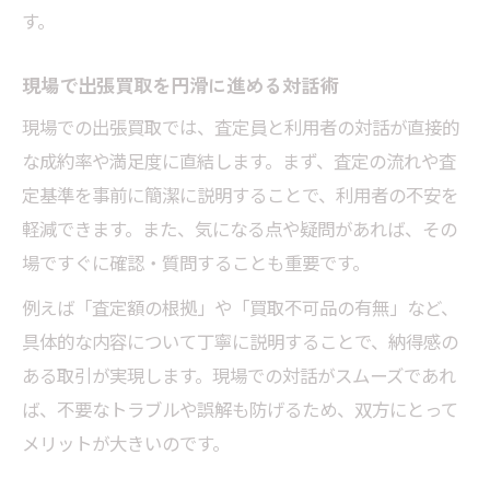
す。
安心できる取引を実現する対話のコツ
出張買取の不安を解消する対話ポイント
現場で出張買取を円滑に進める対話術
東京都立川市で安心感を与える会話術
現場での出張買取では、査定員と利用者の対話が直接的
トラブル防止に繋がる出張買取の対話方法
な成約率や満足度に直結します。まず、査定の流れや査
迅速な対話が信頼感を高める理由
定基準を事前に簡潔に説明することで、利用者の不安を
出張買取で安心を得るための事前確認事項
軽減できます。また、気になる点や疑問があれば、その
場ですぐに確認・質問することも重要です。
例えば「査定額の根拠」や「買取不可品の有無」など、
具体的な内容について丁寧に説明することで、納得感の
ある取引が実現します。現場での対話がスムーズであれ
ば、不要なトラブルや誤解も防げるため、双方にとって
メリットが大きいのです。