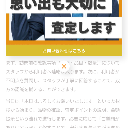
のトラブルを防ぎ、買取の流れが格段にスムーズになり
ます。こうした実践的な対話例を参考にすることで、出
張買取の満足度を高めることができます。
出張買取をスムーズにする会話の流れ紹介
お問い合わせはこちら
出張買取の現場では、効率的な会話の流れが重要です。
まず、訪問前の確認事項（日時・品目・数量）について
お問い合わせはこちら
スタッフから利用者へ連絡が入ります。次に、利用者が
不明点を質問し、スタッフが丁寧に回答することで、双
方の認識を揃えることができます。
当日は「本日はよろしくお願いいたします」といった挨
拶から始まり、品物の確認、査定ポイントの説明、金額
提示という流れで進行します。必要に応じて「ご質問が
あればどうぞ」と促すことで、安心感を与えながら進め