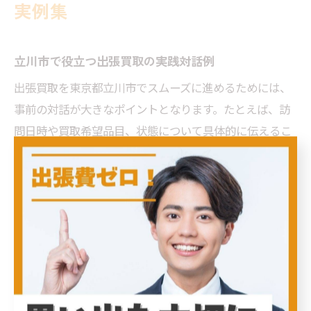
実例集
立川市で役立つ出張買取の実践対話例
出張買取を東京都立川市でスムーズに進めるためには、
事前の対話が大きなポイントとなります。たとえば、訪
問日時や買取希望品目、状態について具体的に伝えるこ
とで、当日の流れが明確になり、無駄な時間を省くこと
ができます。現場では「この品はいつごろ購入されまし
たか？」や「動作確認は可能ですか？」など、スタッフ
と利用者間で具体的な質疑応答が行われるケースが一般
的です。
実際のやり取り例としては、「大型家具も買取可能です
か？」と事前に確認し、持ち運びの可否や追加料金の有
無を把握しておく方法があります。これにより、想定外