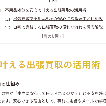
不用品処分を安心で叶える出張買取の活用術
出張買取で不用品処分が安心になる理由と仕組み
自宅で完結する出張買取の便利な流れを徹底解説
出張買取と店頭買取、選ぶ際のメリット比較
リサイクルショップ活用で賢く不用品を処分
出張買取を活用した手間なし整理術のポイント
叶える出張買取の活用術
出張買取の信頼できる選び方とその注意点
信頼できる出張買取業者の見極め方と選択基準
口コミや古物商許可で出張買取の信頼性を確認
由と仕組み
悪質な出張買取業者を避けるための注意事項
くの方が「本当に安心して任せられるのか？」と不安を感
出張買取依頼時に事前確認したいポイント
れます。安心できる理由として、事前に電話やメールで詳
無料査定や出張費の有無も比較時の重要項目