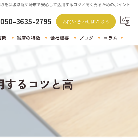
買取を茨城県龍ケ崎市で安心して活用するコツと高く売るためのポイント
050-3635-2795
お問い合わせはこちら
質問
当店の特徴
会社概要
ブログ
コラム
無料査定
着物
用するコツと高
生前整理
遺品整理
アクセサリー