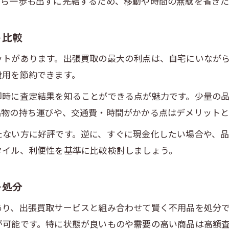
から一歩も出ずに完結するため、移動や時間の無駄を省きた
スムーズな出張買取を実現するコツとは何か
出張買取の予約から完了まで効率化する方法
ト比較
スムーズな出張買取のための事前準備ポイント
ットがあります。出張買取の最大の利点は、自宅にいなが
出張買取時の連絡や対応を円滑に進めるコツ
費用を節約できます。
不用品整理と出張買取を同時に進める秘訣
即時に査定結果を知ることができる点が魅力です。少量の
出張買取の待ち時間や手間を減らすポイント
品物の持ち運びや、交通費・時間がかかる点はデメリットと
出張買取でトラブルを避けるための事前チェック
たない方に好評です。逆に、すぐに現金化したい場合や、
出張買取利用前に必ず確認したいトラブル防止策
お問い合わせはこちら
お問い合わせはこちら
タイル、利便性を基準に比較検討しましょう。
押し買いや追加請求に注意した出張買取対策
身分証提示や契約内容確認で安心な出張買取を
を処分
悪質業者を見抜くための出張買取チェックポイン
あり、出張買取サービスと組み合わせて賢く不用品を処分
トラブル事例から学ぶ出張買取の安全な進め方
が可能です。特に状態が良いものや需要の高い商品は高額