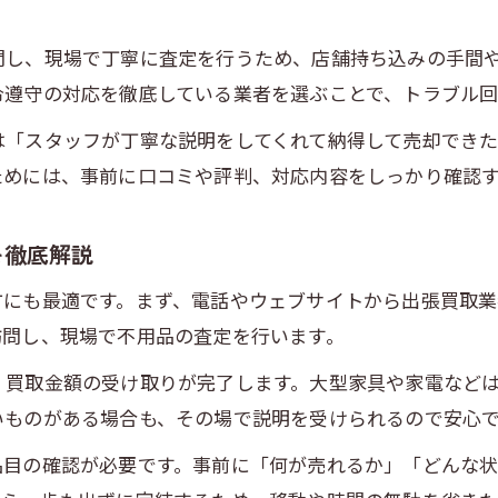
高く売るための出張買取準備ポイント
問し、現場で丁寧に査定を行うため、店舗持ち込みの手間
出張買取で高価査定を目指すコツと事前準備
令遵守の対応を徹底している業者を選ぶことで、トラブル回
品物の状態や付属品整理が出張買取価格を左右
は「スタッフが丁寧な説明をしてくれて納得して売却でき
出張買取前に相場を調べて納得の取引へ
ためには、事前に口コミや評判、対応内容をしっかり確認
出張買取の査定で差がつくポイントを解説
高く売れるタイミングと出張買取の関係性
を徹底解説
茨城県龍ケ崎市で後悔しない出張買取とは
方にも最適です。まず、電話やウェブサイトから出張買取
出張買取を龍ケ崎市で利用する際の失敗回避策
訪問し、現場で不用品の査定を行います。
出張買取でありがちな後悔ポイントと対策方法
・買取金額の受け取りが完了します。大型家具や家電など
納得できる出張買取の進め方と成功の秘訣
いものがある場合も、その場で説明を受けられるので安心
トラブル事例から学ぶ出張買取の注意点
品目の確認が必要です。事前に「何が売れるか」「どんな状
龍ケ崎市のリサイクルショップを比較するコツ