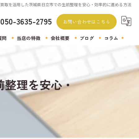
張買取を活用した茨城県日立市での生前整理を安心・効率的に進める方法
050-3635-2795
お問い合わせはこちら
質問
当店の特徴
会社概要
ブログ
コラム
無料査定
着物
前整理を安心・
生前整理
遺品整理
アクセサリー