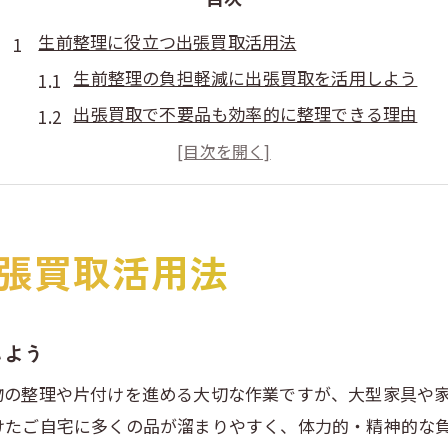
生前整理に役立つ出張買取活用法
生前整理の負担軽減に出張買取を活用しよう
出張買取で不要品も効率的に整理できる理由
生前整理と出張買取サービスの選び方ポイント
家財の適正価格を出張買取で見極めるコツ
安心できる出張買取業者の見極め方とは
張買取活用法
不要品も安心して任せる出張買取
出張買取で大型家具や家電の処分も簡単に実現
不要品を安心して任せる出張買取の仕組み解説
しよう
査定の透明性が高い出張買取の特徴を知る
物の整理や片付けを進める大切な作業ですが、大型家具や
現地訪問で丁寧な出張買取査定を体験しよう
けたご自宅に多くの品が溜まりやすく、体力的・精神的な
出張買取の流れと不要品整理のポイント紹介