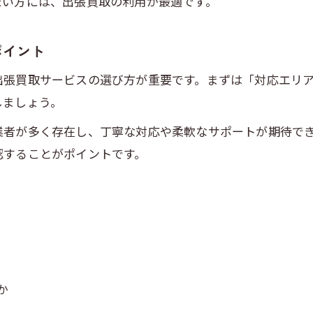
たい方には、出張買取の利用が最適です。
大切な品を有効活用する整理のコツ
出張買取で大切な品を有効に活かす方法
ポイント
思い出の品を整理する際のポイントと出張買取
出張買取サービスの選び方が重要です。まずは「対応エリ
価値ある品を出張買取で適切に手放すコツ
しましょう。
生前整理で品物の再利用を出張買取で実現
業者が多く存在し、丁寧な対応や柔軟なサポートが期待で
出張買取を利用した効率的な整理とリサイクル
認することがポイントです。
出張買取で心も家もすっきり片付く方法
出張買取を活用した心地よい片付けの流れ
お問い合わせはこちら
お問い合わせはこちら
生前整理と出張買取で家も心もすっきり整理
不要品を残さない出張買取の上手な使い方
出張買取で実感できる快適な住まいの変化
整理後の安心感を出張買取で手に入れる方法
か