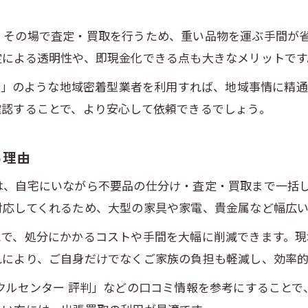
効率よく進めるための生前整理術
、その場で査定・買取を行うため、重い品物を運ぶ手間が
出張買取を取り入れた効率的な生前整理手順
定による透明性や、即現金化できる点も大きなメリットです
生前整理をスムーズに進めるコツと出張買取
買取」のような地域密着型業者を利用すれば、地域事情に精
時間と手間を省く出張買取活用の具体的な方法
確認することで、より安心して依頼できるでしょう。
大量の不要品も出張買取で一括整理できる理由
家族と相談しながら進める生前整理の工夫
る理由
家族と一緒に考える生前整理と買取
は、自宅にいながら不要品の仕分け・査定・買取まで一括
家族と協力して進める出張買取の進め方
対応してくれるため、大型の家具や家電、貴金属など幅広
生前整理は家族と相談して出張買取を活用
とで、処分にかかるコストや手間を大幅に削減できます。現
価値ある品の見極めを家族で話し合う方法
れにより、ご自身だけでなくご家族の負担も軽減し、効率
出張買取で家族の負担を軽減するポイント
クルセンター 評判」などの口コミ情報を参考にすること
家族の想いを大切にした生前整理の工夫