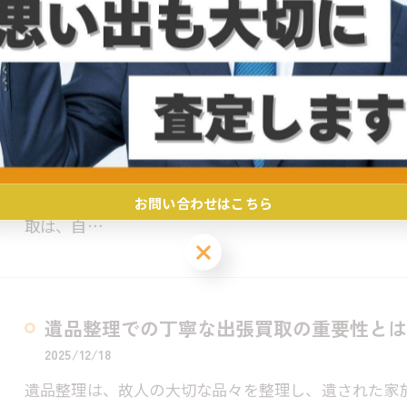
できる丁…
遺品整理時に安心の丁寧な出張買取サービ
2025/12/24
遺品整理は、大切な人の思い出が詰まった品々を整理
大量の品物の処理に悩む方も多いでしょう。そんな時
お問い合わせはこちら
取は、自…
お問い合わせはこちら
遺品整理での丁寧な出張買取の重要性とは
2025/12/18
遺品整理は、故人の大切な品々を整理し、遺された家