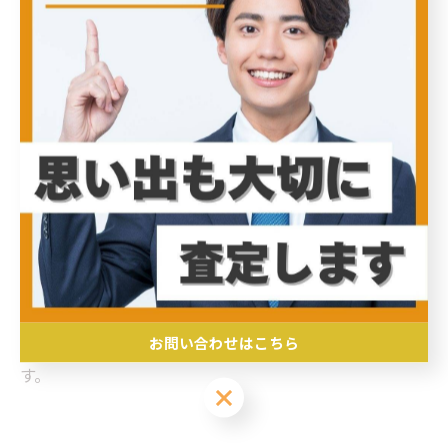
出張買取サービスは、専門スタッフが自宅まで訪問し、
その場で遺品の査定・買取を行うため、遺族の負担を大
幅に軽減します。まずは信頼できる業者を選び、査定の
際には品物の状態や価値を正確に伝えることが重要で
す。また、スタッフの対応が丁寧であることも安心して
任せられるポイントです。買取価格に納得がいかない場
合は複数業者に相談し、相場を把握すると良いでしょ
う。さらに、遺品の中には思い出深い品も多いため、無
理に全てを手放すのではなく、必要なものは残しておく
ことも大切です。出張買取を活用することで、遠方への
移動や店舗訪問の負担なくスムーズに遺品整理が進み、
お問い合わせはこちら
大切な品々を適正に評価してもらえる安心感が得られま
す。
お問い合わせはこちら