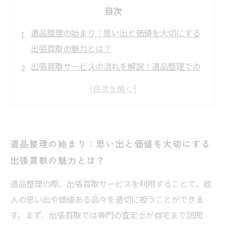
目次
遺品整理の始まり：思い出と価値を大切にする
出張買取の魅力とは？
出張買取サービスの流れを解説！遺品整理での
査定から買取までのステップ
丁寧な対応が鍵！遺品整理で出張買取を成功さ
せるためのポイントとは？
遠方に行かずに効率よく進める！出張買取で遺
遺品整理の始まり：思い出と価値を大切にする
品整理を快適に行う方法
出張買取の魅力とは？
遺品整理の不安を解消！丁寧な出張買取で安心
して大切な品を手放すために
遺品整理の際、出張買取サービスを利用することで、故
人の思い出や価値ある品々を適切に扱うことができま
遺品整理での出張買取のメリットとデメリット
す。まず、出張買取では専門の査定士が自宅まで訪問
を徹底比較