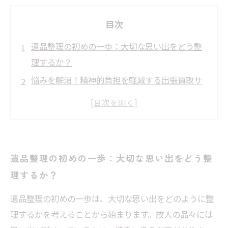
目次
遺品整理の初めの一歩：大切な思い出をどう整
理するか？
悩みを解消！精神的負担を軽減する出張買取サ
ービスの魅力
現地での丁寧な対応が安心を生む：出張買取の
プロセスとは？
出張買取のメリットを最大限に活かすためのポ
遺品整理の初めの一歩：大切な思い出をどう整
イント紹介
理するか？
実際に利用した人の声：遺品整理と出張買取の
成功ストーリー
遺品整理の初めの一歩は、大切な思い出をどのように整
理するかを考えることから始まります。故人の品々には
出張買取で見つかる新たな価値と信頼できるサ