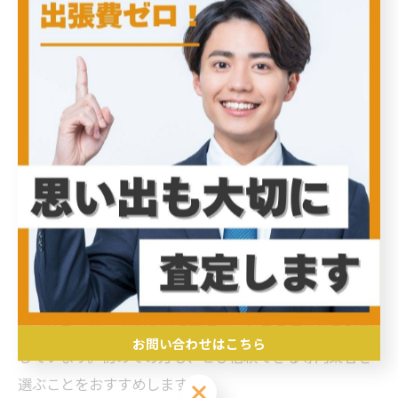
遺品整理の際に出張買取サービスを利用した方々から
は、「自宅で査定が受けられ精神的な負担が軽減され
た」との声が多く聞かれます。実際、専門スタッフが訪
問し、丁寧に品物を確認するため、大切な思い出の品を
安心して任せられると好評です。また、一括での買取が
可能なため、大量の遺品を効率よく整理でき、時間の節
約にもつながります。現場での細やかな対応により、不
明点や相談にもその場で応じてもらえるため、利用者は
納得してサービスを利用できるのも大きな魅力です。費
用面でも、持ち運びの手間や処分費用を抑えられる点で
メリットがあります。こうした成功体験は、遺品整理の
安心感を高め、丁寧な出張買取サービスの信頼性を証明
お問い合わせはこちら
しています。初めての方も、ぜひ信頼できる専門業者を
選ぶことをおすすめします。
お問い合わせはこちら