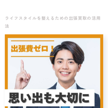
ライフスタイルを整えるための出張買取の活用
法
出張買取は、ライフスタイルを整えるための非常に効果
的な手段です。特に、引越しや断捨離などで不要な物を
整理する際に、その便利さが際立ちます。出張買取で
は、専門の業者が自宅まで来てくれるため、わざわざ店
舗に持ち込む手間が省けます。これにより、忙しい方々
でも気軽に利用できます。 出張買取の魅力は、まずその
迅速さです。業者がその場で査定を行い、納得のいく価
格で買取をしてくれるため、物の整理がスムーズに進み
ます。また、買取が成立すれば、即座に現金化できる点
も大きなポイントです。 さらに、出張買取は環境にも配