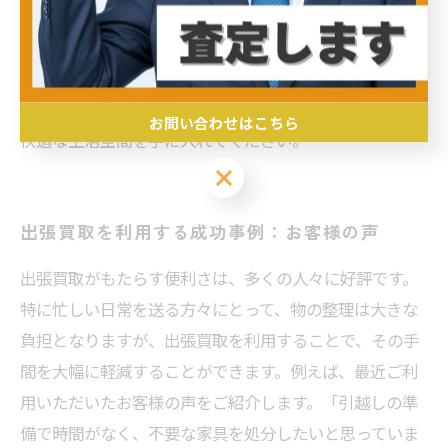
慮しており、再利用される商品が多いことから、エコな
選択肢とも言えます。ライフスタイルの見直しを図りた
い方、または不要品の整理に悩んでいる方にとって、出
張買取は最適な解決策となるでしょう。ぜひ活用して、
お問い合わせはこちら
快適な生活空間を手に入れてください。
お問い合わせはこちら
出張買取を利用する成功事例：お客様の声
出張買取がもたらす便利さは、多くの人々に好評です。
特に忙しい日常を送る方々にとって、物の整理は大きな
負担となりますが、出張買取を利用することで、その手
間を大幅に軽減することができます。例えば、最近ご利
用いただいたお客様の声をご紹介します。「引越しの準
備で時間がなく、不要な家具を処分したいと思っていま