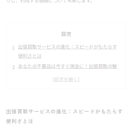
りし、利用する価値について考察します。
目次
出張買取サービスの進化：スピードがもたらす
便利さとは
あなたの不要品は今すぐ現金に！出張買取の魅
力を探る
忙しいあなたにぴったり！出張買取が選ばれる
理由
出張買取を利用してみた！驚きのスピード査定
出張買取サービスの進化：スピードがもたらす
体験レポート
便利さとは
納得の査定価格！出張買取の正しい選び方