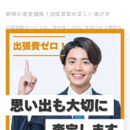
納得の査定価格！出張買取の正しい選び方
出張買取サービスは、今や多くの方に支持される便利な
手段となっています。その最大の特徴は、なんといって
もスピードです。利用者は、自宅で待つだけで、専門ス
タッフが訪問し、査定から代金の受け取りまでを短時間
で行ってくれます。出張買取の利点は、手間をかけるこ
となく簡単に不要な物を手放すことができる点です。商
品を持ち運ぶ必要がなく、査定や買取があっという間に
終わるため、時間がない方にも最適です。 また、出張買
取では顧客のニーズに応じた柔軟なサービスが提供さ
れ、商品に応じた専任のスタッフが丁寧に対応します。
そのため、納得のいく価格で買い取ってもらえる可能性
も高まります。特に、貴重品や大きな家具など、通常の