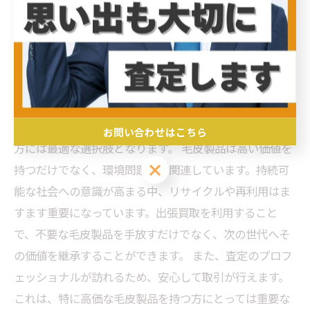
出張買取でスムーズな査定を受ける方法
最近、毛皮買取サービスの需要が急増しています。特
に、出張買取の利便性が多くの人々から注目されていま
す。忙しい現代人にとって、自宅で専門のスタッフによ
る査定が受けられるのは大変便利です。出張買取は、時
間を節約し、手間を省くことができるため、特に忙しい
お問い合わせはこちら
方には最適な選択肢となります。 毛皮製品は高い価値を
お問い合わせはこちら
持つだけでなく、環境問題にも関連しています。持続可
能な社会への意識が高まる中、リサイクルや再利用はま
すます重要になっています。出張買取を利用すること
で、不要な毛皮製品を手放すだけでなく、次の世代へそ
の価値を継承することができます。 また、査定のプロフ
ェッショナルが訪れるため、安心して取引が行えます。
これは、特に高価な毛皮製品を持つ方にとっては重要な