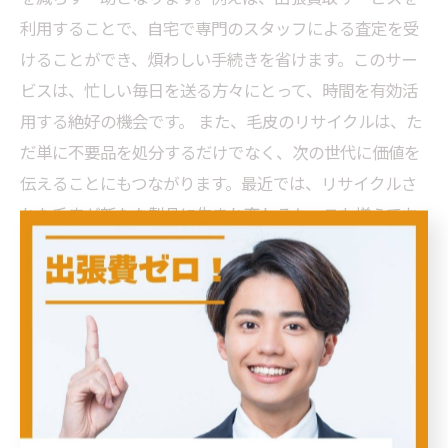
利用することで、自宅で専門のスタッフによる査定を受
けることができ、煩わしい手続きを省けます。このサー
ビスは、忙しい毎日を送る方々にとって、時間を有効活
用する絶好の機会です。 また、毛皮のリサイクルは、た
だ単に不要品を処分するだけでなく、次の世代に価値を
伝えることにもつながります。最近では、リサイクルさ
れた毛皮が新たな製品に生まれ変わるケースも増えてお
り、ファッション業界でも注目されています。 このよう
に、毛皮買取を通じてリサイクルを意識することは、環
境保護の観点からも大変重要です。出張買取サービスを
利用して、持続可能な選択をすることを検討してみては
いかがでしょうか。