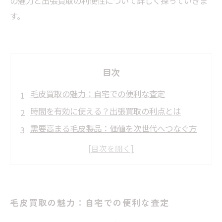
の魅力と出張買取の利便性について詳しく探っていきま
す。
目次
毛皮買取の魅力：自宅での便利な査定
時間を有効に使える？出張買取の利点とは
需要高まる毛皮製品：価値を次世代へつなぐ方
法
環境問題への意識：毛皮製品のリサイクル選択
肢
出張買取でスムーズな査定を受ける方法
毛皮買取の魅力：自宅での便利な査定
毛皮買取の成功体験：お客様の声をご紹介