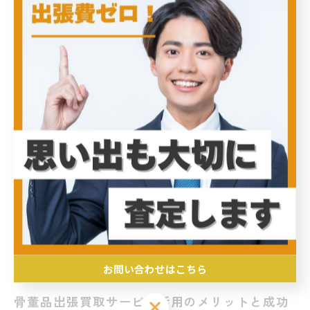
訪問し、骨董品の素材、作家、製造年代、保存状態など
を細かく確認します。特に時代背景や希少性を踏まえた
評価が重要であり、真贋判定も丁寧に行われます。査定
の際は、査定士が持参する資料や過去の取引例も参考に
し、最新の市場動向に基づいて価格を算出します。査定
結果に納得できれば、その場で買取契約が成立し即現金
化も可能です。注意点としては、複数社に査定依頼して
相場を比較することや、査定士の資格や実績を確認する
ことが挙げられます。これにより、安心して適正価格で
骨董品を手放せる環境が整います。出張買取は専門知識
を活かしつつ、手間をかけずに骨董品を売却したい方に
最適な選択肢と言えるでしょう。
お問い合わせはこちら
骨董品出張買取サービス活用のメリットと成功
お問い合わせはこちら