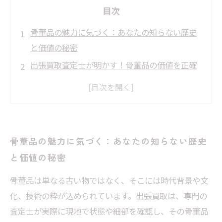
目次
骨董品の魅力に気づく：あなたの知らない歴史
と価値の秘密
出張買取査定士が明かす！骨董品の価値を正確
に見極めるポイント
実際の査定現場で起きた驚きのエピソード：真
の価値はここにあった
骨董品を高く売るために避けたい５つの注意点
骨董品の魅力に気づく：あなたの知らない歴史
とは？
と価値の秘密
査定から買取までの流れを徹底解説！安心して
骨董品を手放す方法
骨董品は単なる古い物ではなく、そこには時代背景や文
化、技術の粋が込められています。出張買取は、専門の
骨董品出張買取サービス活用のメリットと成功
査定士が実際に現地で状態や細部を確認し、その骨董品
する秘訣