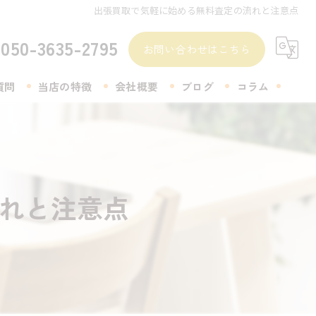
出張買取で気軽に始める無料査定の流れと注意点
050-3635-2795
お問い合わせはこちら
質問
当店の特徴
会社概要
ブログ
コラム
無料査定
着物
れと注意点
生前整理
遺品整理
アクセサリー