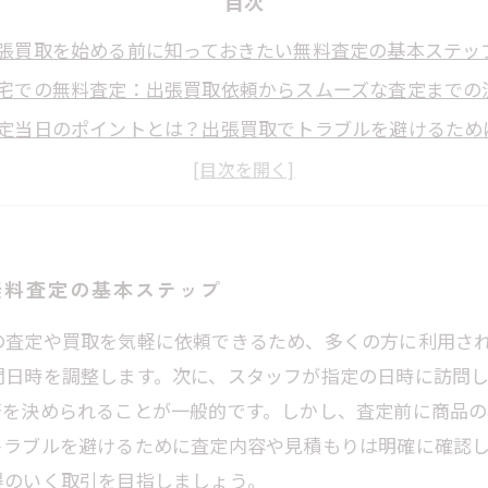
目次
張買取を始める前に知っておきたい無料査定の基本ステッ
宅での無料査定：出張買取依頼からスムーズな査定までの
定当日のポイントとは？出張買取でトラブルを避けるため
定結果を受けて納得のいく交渉を行うためのコツ
心して利用できる出張買取サービスの選び方と注意点まと
張買取で賢く手放す！無料査定を活用した不要品整理のす
めてでも安心！出張買取無料査定で押さえるべき５つのポ
無料査定の基本ステップ
の査定や買取を気軽に依頼できるため、多くの方に利用さ
問日時を調整します。次に、スタッフが指定の日時に訪問
否を決められることが一般的です。しかし、査定前に商品の
トラブルを避けるために査定内容や見積もりは明確に確認
得のいく取引を目指しましょう。