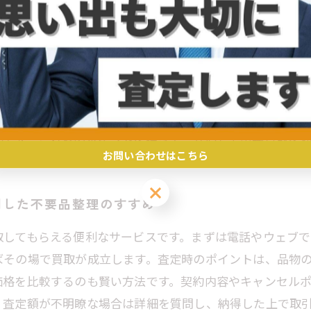
の選び方と注意点まとめ
買取を気軽に依頼できるサービスです。無料査定の流れは
し、査定対象の商品を丁寧に評価します。その場で査定結
どうかを事前に確認すること、必要に応じて複数社から見
な評価が期待できます。信頼できるサービスを選ぶために
切です。これらのポイントを押さえ、安心して出張買取を
お問い合わせはこちら
お問い合わせはこちら
用した不要品整理のすすめ
取してもらえる便利なサービスです。まずは電話やウェブ
ばその場で買取が成立します。査定時のポイントは、品物
価格を比較するのも賢い方法です。契約内容やキャンセル
、査定額が不明瞭な場合は詳細を質問し、納得した上で取