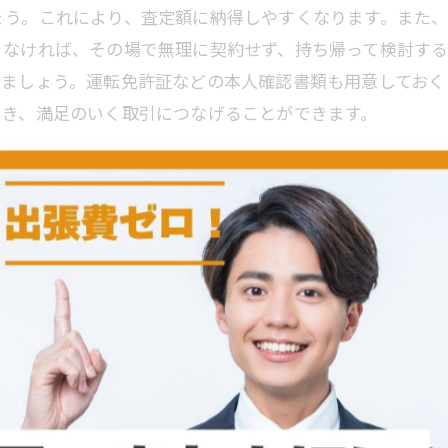
ょう。これにより、査定額に納得しやすくなります。また
きなければ、その場で無理に契約せず、持ち帰って検討する
きましょう。運転免許証などの本人確認書類も用意しておく
でき、満足のいく取引につなげることができます。
うためのコツ
、査定結果を受けた後の交渉が重要です。まず査定員から
ない点があれば、その場で質問し丁寧に説明を求めましょ
です。感情的にならず、事実に基づいた話し合いを心掛け
ることで、より良い条件を引き出すことも可能です。これら