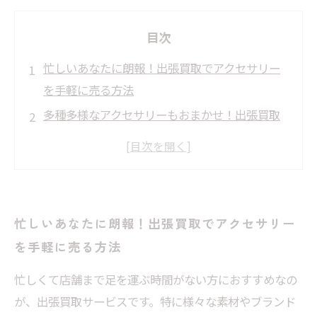
目次
忙しいあなたに朗報！出張買取でアクセサリー
を手軽に売る方法
多種多様なアクセサリーもおまかせ！出張買取
サービスの仕組みとは？
査定前の準備がカギ！アクセサリーを高く売る
ためのポイント解説
素材やブランド別の査定ポイントを押さえて納
忙しいあなたに朗報！出張買取でアクセサリー
得の価格を実現しよう
を手軽に売る方法
成功体験談：出張買取でアクセサリーを賢く売
った私のストーリー
忙しくて店舗まで足を運ぶ時間がない方におすすめなの
が、出張買取サービスです。特に様々な素材やブランド
出張買取サービスのメリットとデメリットを比