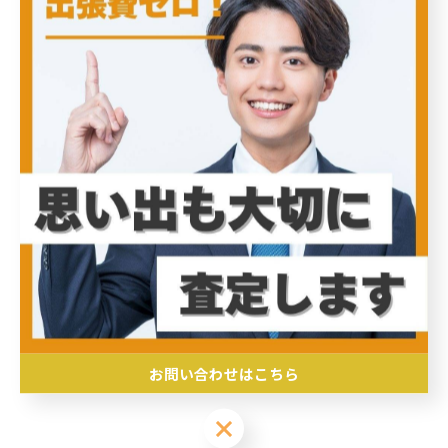
に売る最適な方法です。私も多種類のアクセサリーをま
とめて売りたいと思い、出張買取サービスを利用しまし
た。まずは事前に不要なアクセサリーを整理し、ブラン
ドや素材ごとに分けておくことで査定がスムーズに進み
ました。査定当日は専門スタッフが自宅まで訪問してく
れ、細かい傷や素材の状態を丁寧にチェック。複数のア
クセサリーを一括で査定してもらえるため、時間を節約
できたのが大きなメリットです。また、相場を把握して
おくことで納得のいく価格交渉ができ、満足のいく取引
となりました。出張買取は忙しい方や大量に売りたい方
にとって、利便性と効率を兼ね備えた賢い選択肢と言え
るでしょう。皆さんも適切な準備をして、出張買取を利
お問い合わせはこちら
用してみてはいかがでしょうか。
お問い合わせはこちら