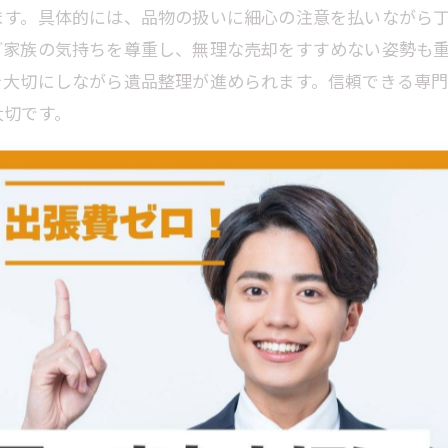
ます。具体的には、品物の扱いに細心の注意を払いながら
ご家族の気持ちを尊重し、無理な売却をすすめない姿勢も
を大切にしながら遺品整理が進められます。信頼できる専
大切です。
が心掛けるポイント
思い出を扱う繊細な作業です。そのため、ただ物品を査定
門業者は、その場で丁寧に品物を確認し、適正な価格を提
業がご遺族にとって負担にならないよう、事前の連絡やスケ
安心してサービスを利用できる環境づくりを促進していま
、信頼される業者選びの重要なポイントとなっています。