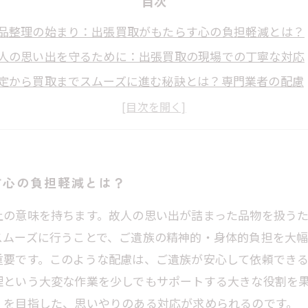
目次
品整理の始まり：出張買取がもたらす心の負担軽減とは？
人の思い出を守るために：出張買取の現場での丁寧な対応
定から買取までスムーズに進む秘訣とは？専門業者の配慮
遺族の気持ちに寄り添う：出張買取が心掛けるポイント
頼できる業者選びのコツ：遺品整理を安心して任せるため
品整理での出張買取とは？その重要性とメリットを解説
切な思い出を未来へつなぐために：遺品整理での出張買取
す心の負担軽減とは？
上の意味を持ちます。故人の思い出が詰まった品物を扱う
スムーズに行うことで、ご遺族の精神的・身体的負担を大
重要です。このような配慮は、ご遺族が安心して依頼できる
理という大変な作業を少しでもサポートする大きな役割を
」を目指した、思いやりのある対応が求められるのです。