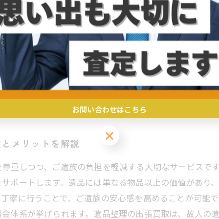
を安心して任せるために
は、故人の思い出を尊重し、ご遺族の心情に寄り添う配慮
、ご家族の負担を軽減します。信頼できる業者選びのポイ
かも重要です。加えて、査定時に品物を慎重に扱い、故人の
リケートな作業であるため、安心して任せられる業者を選
介した配慮と選び方を参考に、信頼できる出張買取業者を
お問い合わせはこちら
お問い合わせはこちら
性とメリットを解説
を尊重しつつ、ご遺族の負担を軽減する大切なサービスで
をサポートします。遺品には単なる物品以上の価値があり
を丁寧に行うことで、ご遺族の安心感を高めることが可能で
料金体系が挙げられます。遺品整理の出張買取は、故人の