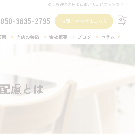
遺品整理での出張買取が大切にする配慮とは
050-3635-2795
お問い合わせはこちら
質問
当店の特徴
会社概要
ブログ
コラム
無料査定
着物
配慮とは
生前整理
遺品整理
アクセサリー