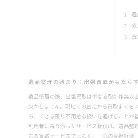
遺
故
査
ご
信
遺
大
遺品整理の始まり：出張買取がもたら
遺品整理の際、出張買取は単なる取引作業以
欠かしません。現地での査定から買取までを
ち、できる限り不用意な扱いを避けることが
利用者に寄り添ったサービス提供は、遺品整
なる買取サービスではなく、「心の負担軽減